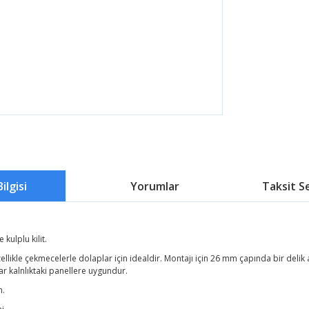
ilgisi
Yorumlar
Taksit S
kulplu kilit.
ellikle çekmecelerle dolaplar için idealdir. Montajı için 26 mm çapında bir delik a
 kalnlıktaki panellere uygundur.
.