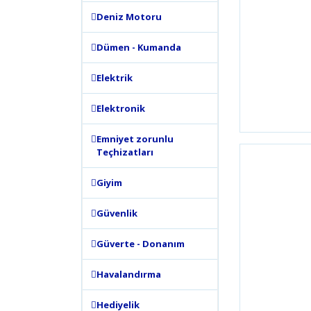
Deniz Motoru
Dümen - Kumanda
Elektrik
Elektronik
Emniyet zorunlu
Teçhizatları
Giyim
Güvenlik
Güverte - Donanım
Havalandırma
Hediyelik