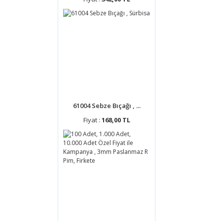
61004 Sebze Bıçağı , ...
Fiyat :
168,00 TL