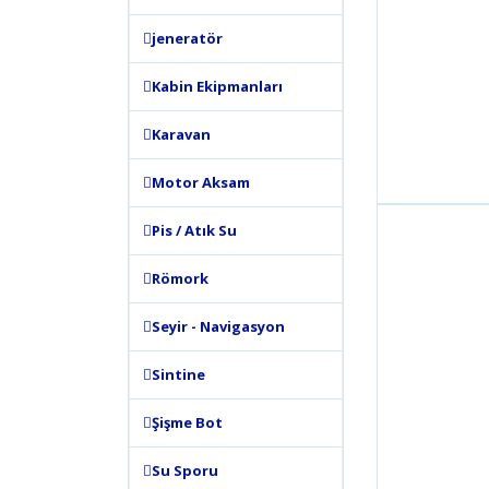
jeneratör
Kabin Ekipmanları
Karavan
Motor Aksam
Pis / Atık Su
Römork
Seyir - Navigasyon
Sintine
Şişme Bot
Su Sporu