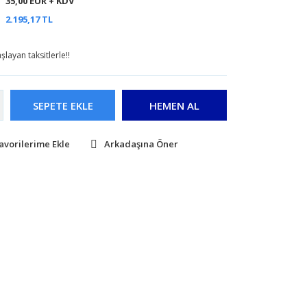
35,00 EUR + KDV
2.195,17 TL
layan taksitlerle!!
SEPETE EKLE
HEMEN AL
Arkadaşına Öner