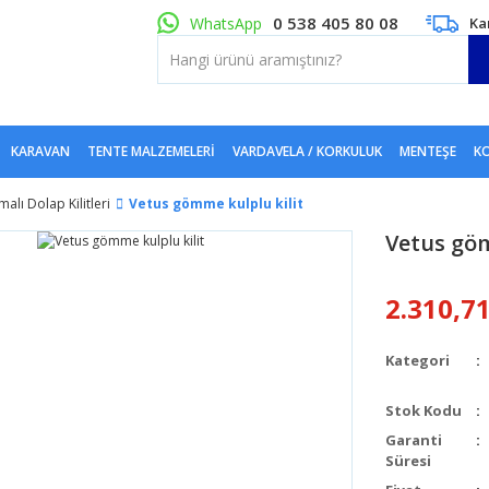
0 538 405 80 08
WhatsApp
Ka
KARAVAN
TENTE MALZEMELERI
VARDAVELA / KORKULUK
MENTEŞE
KO
alı Dolap Kilitleri
Vetus gömme kulplu kilit
Vetus göm
2.310,7
Kategori
Stok Kodu
Garanti
Süresi