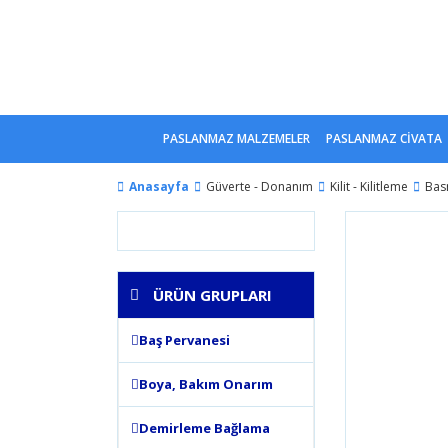
PASLANMAZ MALZEMELER
PASLANMAZ CİVATA
Anasayfa
Güverte - Donanım
Kilit - Kilitleme
Basm
ÜRÜN GRUPLARI
Baş Pervanesi
Boya, Bakım Onarım
Demirleme Bağlama