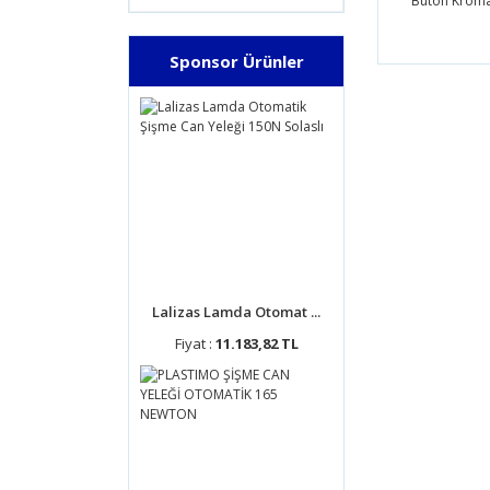
Buton Kroma
Bu ürünün
Sponsor Ürünler
tarafımıza
Görüş ve 
Ürün 
Ürün 
Ürün 
Ürün 
Bu ür
Lalizas Lamda Otomat ...
Fiyat :
11.183,82 TL