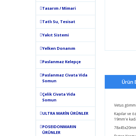
Tasarım / Mimari
Tatlı Su, Tesisat
Yakıt Sistemi
Yelken Donanım
Paslanmaz Kelepçe
Paslanmaz Civata Vida
Somun
Ürün B
Çelik Civata Vida
Somun
Vetus gömme 
ULTRA MARİN ÜRÜNLER
Kapılar ve öz
19mm'e kadar
POSEIDONMARIN
78x45x20mm
ÜRÜNLER