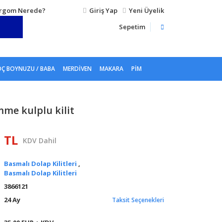
rgom Nerede?
Giriş Yap
Yeni Üyelik
Sepetim
Ç BOYNUZU / BABA
MERDIVEN
MAKARA
PIM
me kulplu kilit
1 TL
KDV Dahil
Basmalı Dolap Kilitleri
,
Basmalı Dolap Kilitleri
3866121
24 Ay
Taksit Seçenekleri