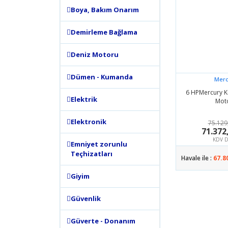
Boya, Bakım Onarım
Demirleme Bağlama
Deniz Motoru
Dümen - Kumanda
Merc
6 HPMercury Kı
Elektrik
Mot
Elektronik
75.129
71.372
KDV D
Emniyet zorunlu
Teçhizatları
Havale ile :
67.8
Giyim
Güvenlik
Güverte - Donanım