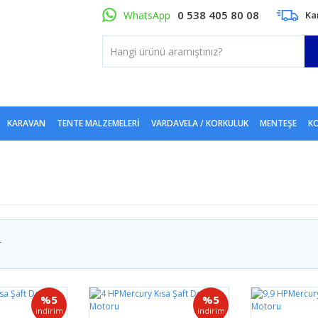
0 538 405 80 08
WhatsApp
Ka
KARAVAN
TENTE MALZEMELERI
VARDAVELA / KORKULUK
MENTEŞE
KO
r
%5
%5
indirim
indirim