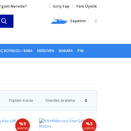
rgom Nerede?
Giriş Yap
Yeni Üyelik
Sepetim
Ç BOYNUZU / BABA
MERDIVEN
MAKARA
PIM
Toplam 4 ürün
%5
%5
indirim
indirim