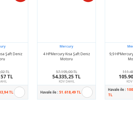
ury
Mercury
Me
sa Şaft Deniz
4 HPMercury Kısa Şaft Deniz
9,9 HPMercury
oru
Motoru
Mo
,02 TL
57.195,00 TL
111.4
,57 TL
54.335,25 TL
105.90
AHİL
KDV DAHİL
KDV
Havale ile :
100
03,94 TL
Havale ile :
51.618,49 TL
TL