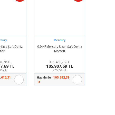
rcury
Mercury
 Kısa Şaft Deniz
9,9 HPMercury Uzun Şaft Deniz
toru
Motoru
81,78 TL
111.481,78 TL
7,69 TL
105.907,69 TL
 DAHİL
KDV DAHİL
.612,31
Havale ile :
100.612,31
TL