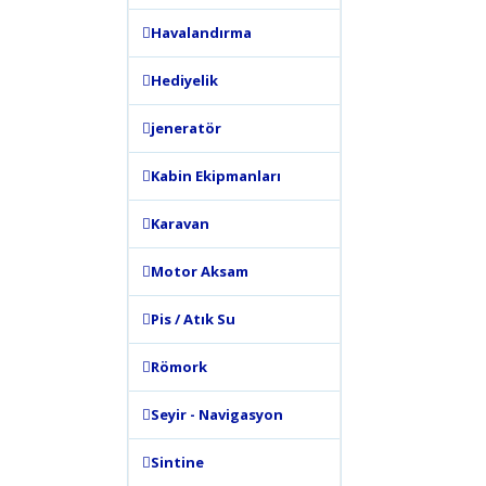
Havalandırma
Hediyelik
jeneratör
Kabin Ekipmanları
Karavan
Motor Aksam
Pis / Atık Su
Römork
Seyir - Navigasyon
Sintine