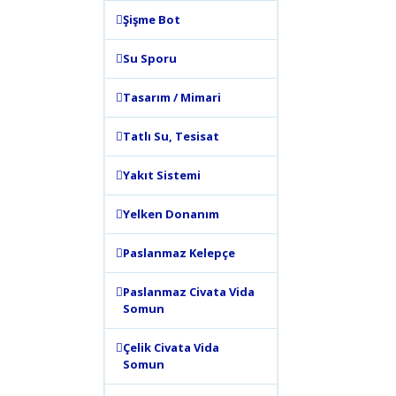
Şişme Bot
Su Sporu
Tasarım / Mimari
Tatlı Su, Tesisat
Yakıt Sistemi
Yelken Donanım
Paslanmaz Kelepçe
Paslanmaz Civata Vida
Somun
Çelik Civata Vida
Somun