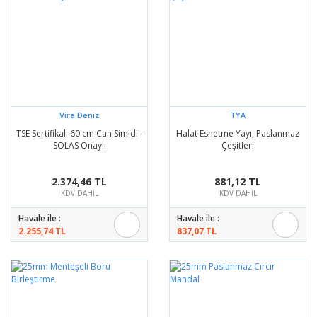
Vira Deniz
TYA
TSE Sertifikalı 60 cm Can Simidi -
Halat Esnetme Yayı, Paslanmaz
SOLAS Onaylı
Çeşitleri
2.374,46 TL
881,12 TL
KDV DAHİL
KDV DAHİL
Havale ile :
Havale ile :
2.255,74 TL
837,07 TL