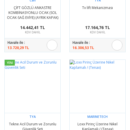
Can
TYA
ÇİFT GÖZLÜ ANKASTRE
Tv lift Mekanizması
KOMBİNASYONLU OCAK (SOL
OCAK-SAĞ EVİYE) (AYRIK KAPAK)
14.442,41 TL
17.164,76 TL
KDV DAHİL
KDV DAHİL
Havale ile :
Havale ile :
13.720,29 TL
16.306,53 TL
YENİ
TYA
MARINETECH
Tekne Acil Durum ve Zorunlu
Loxx Pirinç Üzerine Nikel
Güvenlik Seti
Kaplamalı / (Tenax)