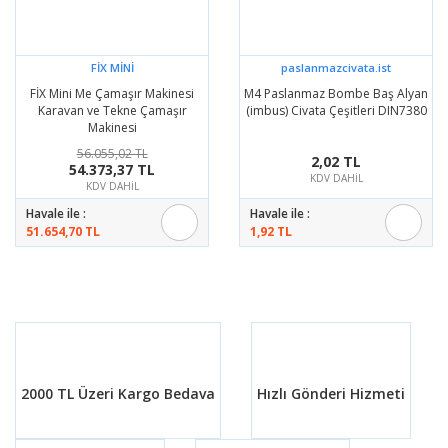
FİX MİNİ
paslanmazcivata.ist
FİX Mini Me Çamaşır Makinesi
M4 Paslanmaz Bombe Baş Alyan
Karavan ve Tekne Çamaşır
(imbus) Civata Çeşitleri DIN7380
Makinesi
56.055,02 TL
2,02 TL
54.373,37 TL
KDV DAHİL
KDV DAHİL
Havale ile :
Havale ile :
51.654,70 TL
1,92 TL
2000 TL Üzeri Kargo Bedava
Hızlı Gönderi Hizmeti