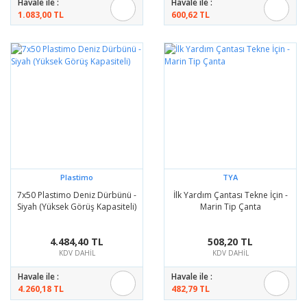
Havale ile :
Havale ile :
1.083,00 TL
600,62 TL
Plastimo
TYA
7x50 Plastimo Deniz Dürbünü -
İlk Yardım Çantası Tekne İçin -
Siyah (Yüksek Görüş Kapasiteli)
Marin Tip Çanta
4.484,40 TL
508,20 TL
KDV DAHİL
KDV DAHİL
Havale ile :
Havale ile :
4.260,18 TL
482,79 TL