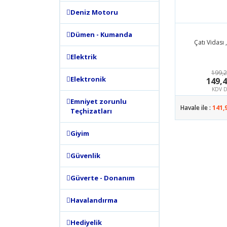
Deniz Motoru
Dümen - Kumanda
Çatı Vidası
Elektrik
199,2
Elektronik
149,
KDV D
Emniyet zorunlu
Havale ile :
141,
Teçhizatları
Giyim
Güvenlik
Güverte - Donanım
Havalandırma
Hediyelik