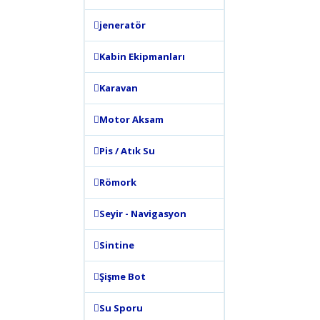
jeneratör
Kabin Ekipmanları
Karavan
Motor Aksam
Pis / Atık Su
Römork
Seyir - Navigasyon
Sintine
Şişme Bot
Su Sporu