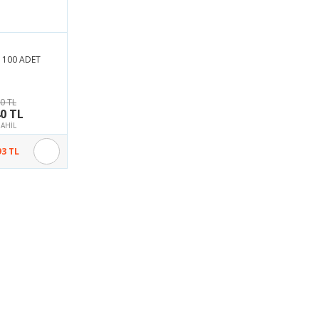
 , 100 ADET
0 TL
40 TL
AHİL
93 TL