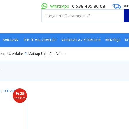
0 538 405 80 08
WhatsApp
Ka
KARAVAN
TENTE MALZEMELERI
VARDAVELA / KORKULUK
MENTEŞE
KO
tkap U. Vidalar
Matkap Uçlu Çatı Vidası
r
%25
indirim