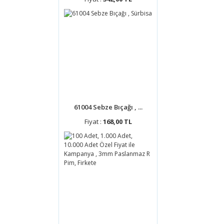
61004 Sebze Bıçağı , ...
Fiyat :
168,00 TL