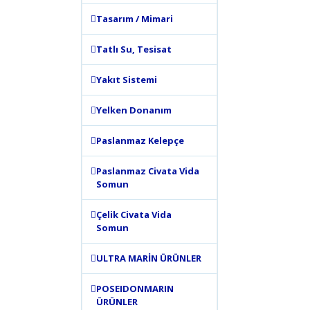
Tasarım / Mimari
Tatlı Su, Tesisat
Yakıt Sistemi
Yelken Donanım
Paslanmaz Kelepçe
Paslanmaz Civata Vida
Somun
Çelik Civata Vida
Somun
ULTRA MARİN ÜRÜNLER
POSEIDONMARIN
ÜRÜNLER