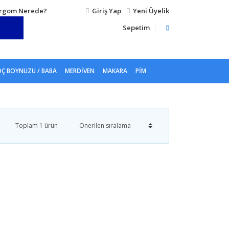
rgom Nerede?
Giriş Yap
Yeni Üyelik
Sepetim
Ç BOYNUZU / BABA
MERDIVEN
MAKARA
PIM
Toplam 1 ürün