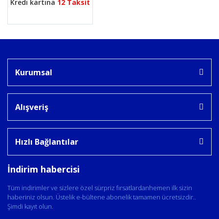
Kredi kartına
12 Taksit
Kurumsal
Alışveriş
Hızlı Bağlantılar
İndirim habercisi
Tüm indirimler ve sizlere özel sürpriz fırsatlardanhemen ilk sizin
haberiniz olsun. Üstelik e-bültene abonelik tamamen ücretsizdir..
Şimdi kayıt olun.