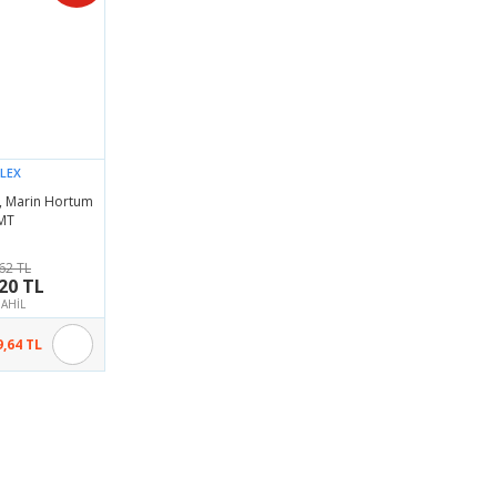
LEX
i, Marin Hortum
MT
62 TL
20 TL
AHİL
9,64 TL