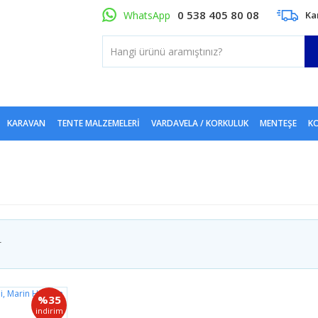
0 538 405 80 08
WhatsApp
Ka
KARAVAN
TENTE MALZEMELERI
VARDAVELA / KORKULUK
MENTEŞE
KO
r
%35
indirim