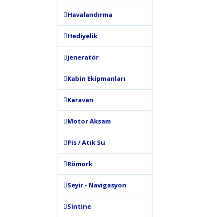
Havalandırma
Hediyelik
jeneratör
Kabin Ekipmanları
Karavan
Motor Aksam
Pis / Atık Su
Römork
Seyir - Navigasyon
Sintine