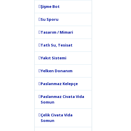
Şişme Bot
Su Sporu
Tasarım / Mimari
Tatlı Su, Tesisat
Yakıt Sistemi
Yelken Donanım
Paslanmaz Kelepçe
Paslanmaz Civata Vida
Somun
Çelik Civata Vida
Somun