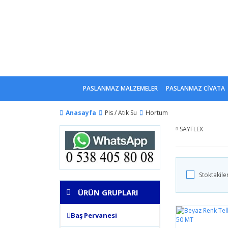
PASLANMAZ MALZEMELER
PASLANMAZ CİVATA
Anasayfa
Pis / Atık Su
Hortum
SAYFLEX
Stoktakile
ÜRÜN GRUPLARI
Baş Pervanesi