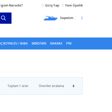
rgom Nerede?
Giriş Yap
Yeni Üyelik
Sepetim
Ç BOYNUZU / BABA
MERDIVEN
MAKARA
PIM
Toplam 1 ürün