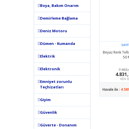
Boya, Bakım Onarım
Demirleme Bağlama
Deniz Motoru
Dümen - Kumanda
SAYF
Beyaz Renk Tell
Elektrik
50 
Elektronik
7.432,
4.831,
KDV D
Emniyet zorunlu
Teçhizatları
Havale ile :
4.58
Giyim
Güvenlik
Güverte - Donanım