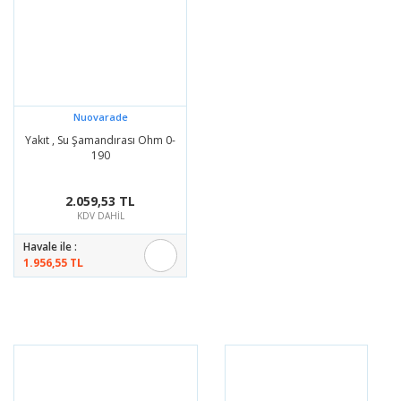
Nuovarade
Yakıt , Su Şamandırası Ohm 0-
190
2.059,53 TL
KDV DAHİL
Havale ile :
1.956,55 TL