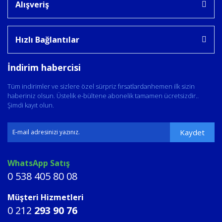
Alışveriş
Hızlı Bağlantılar
İndirim habercisi
Tüm indirimler ve sizlere özel sürpriz fırsatlardanhemen ilk sizin
haberiniz olsun. Üstelik e-bültene abonelik tamamen ücretsizdir..
Şimdi kayıt olun.
Kaydet
WhatsApp Satış
0 538 405 80 08
Müşteri Hizmetleri
0 212
293 90 76