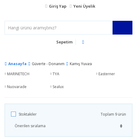
Giriş Yap
Yeni Üyelik
Sepetim
Anasayfa
Güverte - Donanım
Kamış Yuvası
MARINETECH
TYA
Easterner
Nuovarade
Sealux
Stoktakiler
Toplam 9 ürün