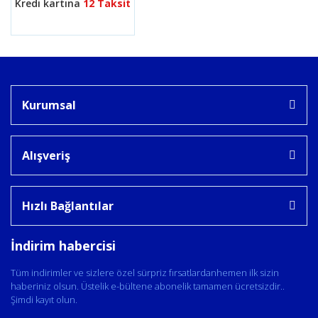
Kredi kartına
12 Taksit
Kurumsal
Alışveriş
Hızlı Bağlantılar
İndirim habercisi
Tüm indirimler ve sizlere özel sürpriz fırsatlardanhemen ilk sizin
haberiniz olsun. Üstelik e-bültene abonelik tamamen ücretsizdir..
Şimdi kayıt olun.