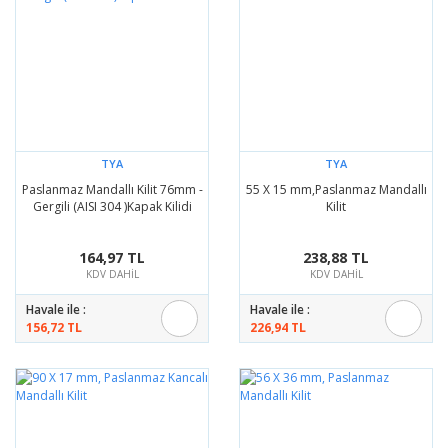
TYA
TYA
Paslanmaz Mandallı Kilit 76mm -
55 X 15 mm,Paslanmaz Mandallı
Gergili (AISI 304 )Kapak Kilidi
Kilit
164,97 TL
238,88 TL
KDV DAHİL
KDV DAHİL
Havale ile :
Havale ile :
156,72 TL
226,94 TL