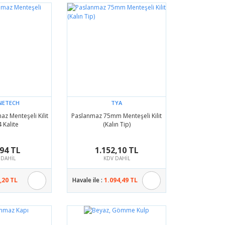
NETECH
TYA
z Menteşeli Kilit
Paslanmaz 75mm Menteşeli Kilit
 Kalite
(Kalın Tip)
94 TL
1.152,10 TL
 DAHİL
KDV DAHİL
,20 TL
Havale ile :
1.094,49 TL