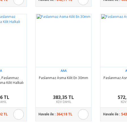
A
AAA
, Paslanmaz
Paslanmaz Asma Kilit En 30mm
Paslanmaz Asm
sma Kilit Halkalı
76 TL
383,35 TL
572,
AHİL
KDV DAHİL
KDV
92 TL
Havale ile :
364,18 TL
Havale ile :
543