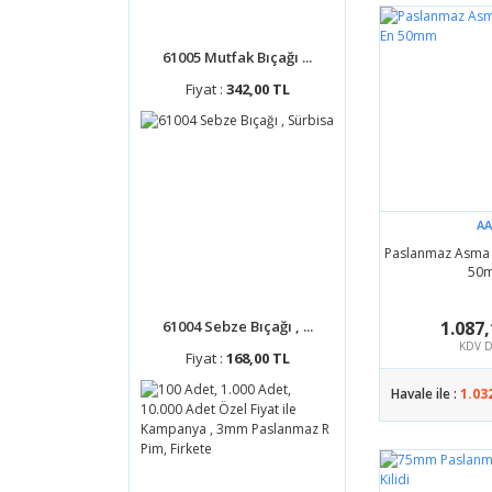
61005 Mutfak Bıçağı ...
Fiyat :
342,00 TL
AA
Paslanmaz Asma K
50
61004 Sebze Bıçağı , ...
1.087,
KDV D
Fiyat :
168,00 TL
Havale ile :
1.03