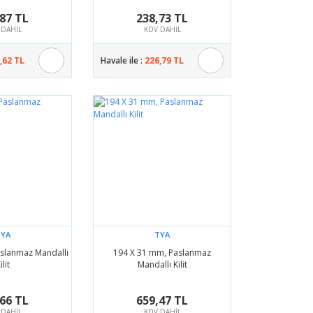
87 TL
238,73 TL
 DAHİL
KDV DAHİL
,62 TL
Havale ile :
226,79 TL
TYA
TYA
slanmaz Mandallı
194 X 31 mm, Paslanmaz
ilit
Mandallı Kilit
66 TL
659,47 TL
 DAHİL
KDV DAHİL