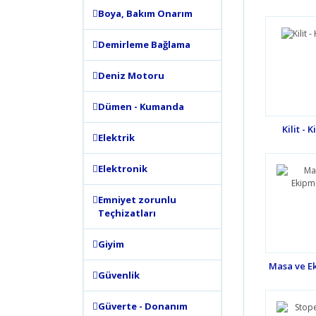
Boya, Bakım Onarım
Demirleme Bağlama
Deniz Motoru
Dümen - Kumanda
Kilit - 
Elektrik
Elektronik
Emniyet zorunlu
Teçhizatları
Giyim
Masa ve E
Güvenlik
Güverte - Donanım