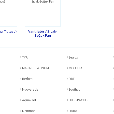
apı Tutucu)
Vantilatör / Sıcak-
Soğuk Fan
TYA
Sealux
MARINE PLATINUM
MOBELLA
Berhimi
DRT
Nuovarade
Southco
Aqua-Hot
EBERSPACHER
Demmon
HABA