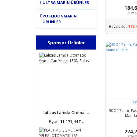
ULTRA MARİN ÜRÜNLER
184,
KDV D
POSEIDONMARIN
ÜRÜNLER
Havale ile :
175,
Sponsor Ürünler
TY
90 X 17 mm, Pas
Lalizas Lamda Otomat ...
Mandall
Fiyat :
11.171,44 TL
224,
KDV D