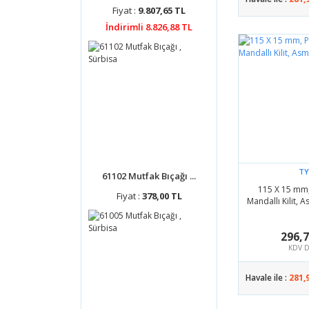
Fiyat :
9.807,65 TL
İndirimli 8.826,88 TL
TY
61102 Mutfak Bıçağı ...
115 X 15 mm
Fiyat :
378,00 TL
Mandallı Kilit, A
296,
KDV D
Havale ile :
281,