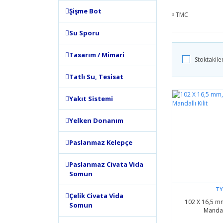
Şişme Bot
TMC
Su Sporu
Tasarım / Mimari
Stoktakile
Tatlı Su, Tesisat
Yakıt Sistemi
Yelken Donanım
Paslanmaz Kelepçe
Paslanmaz Civata Vida
Somun
TY
Çelik Civata Vida
102 X 16,5 m
Somun
Mandall