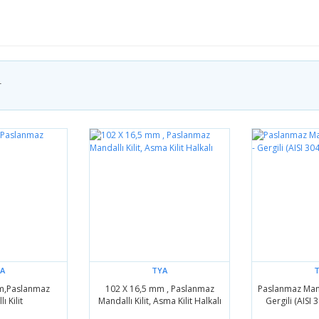
r
A
TYA
m,Paslanmaz
102 X 16,5 mm , Paslanmaz
Paslanmaz Mand
ı Kilit
Mandallı Kilit, Asma Kilit Halkalı
Gergili (AISI 