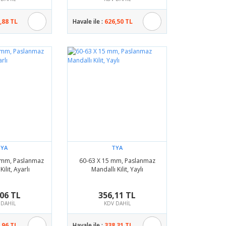
,88 TL
Havale ile :
626,50 TL
TYA
TYA
 mm, Paslanmaz
60-63 X 15 mm, Paslanmaz
ilit, Ayarlı
Mandallı Kilit, Yaylı
06 TL
356,11 TL
 DAHİL
KDV DAHİL
,96 TL
Havale ile :
338,31 TL