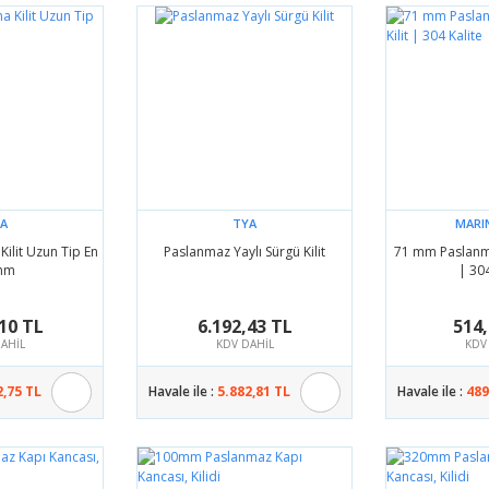
A
TYA
MARI
ilit Uzun Tip En
Paslanmaz Yaylı Sürgü Kilit
71 mm Paslanma
mm
| 304
10 TL
6.192,43 TL
514,
AHİL
KDV DAHİL
KDV
2,75 TL
Havale ile :
5.882,81 TL
Havale ile :
489