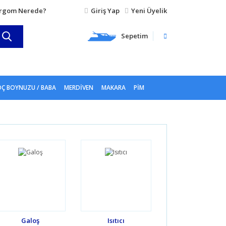
rgom Nerede?
Giriş Yap
Yeni Üyelik
Sepetim
Ç BOYNUZU / BABA
MERDIVEN
MAKARA
PIM
Galoş
Isıtıcı