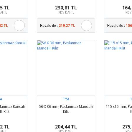
65 TL
230,81 TL
164,
AHİL
KDV DAHİL
KDV
42 TL
Havale ile :
219,27 TL
Havale ile :
156
A
TYA
lanmaz Kancalı
56 X 36 mm, Paslanmaz Mandallı
115 x15 mm, Pa
ı Kilit
Kilit
K
22 TL
204,44 TL
275,
AHİL
KDV DAHİL
KDV