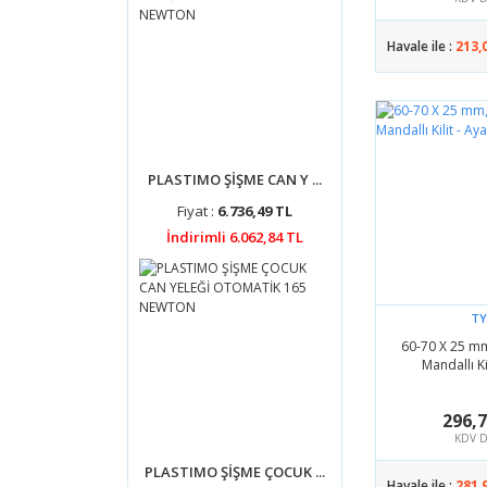
Havale ile :
213,
PLASTIMO ŞİŞME CAN Y ...
Fiyat :
6.736,49 TL
İndirimli 6.062,84 TL
TY
60-70 X 25 m
Mandallı Kil
296,
KDV D
PLASTIMO ŞİŞME ÇOCUK ...
Havale ile :
281,