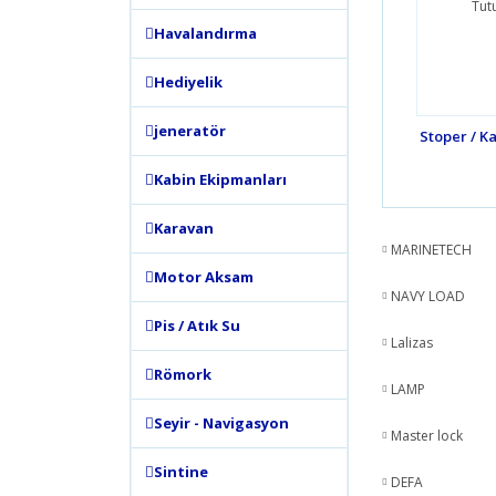
Havalandırma
Hediyelik
jeneratör
Stoper / K
Kabin Ekipmanları
Karavan
MARINETECH
Motor Aksam
NAVY LOAD
Pis / Atık Su
Lalizas
Römork
LAMP
Seyir - Navigasyon
Master lock
Sintine
DEFA