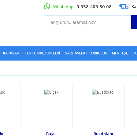
0 538 405 80 08
WhatsApp
Ka
KARAVAN
TENTE MALZEMELERI
VARDAVELA / KORKULUK
MENTEŞE
KO
kı
Bıçak
Buzdolabı