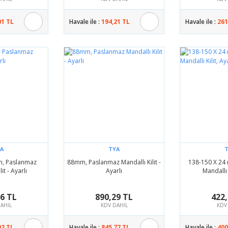
01 TL
Havale ile :
194,21 TL
Havale ile :
261
A
TYA
m, Paslanmaz
88mm, Paslanmaz Mandallı Kilit -
138-150 X 24
it - Ayarlı
Ayarlı
Mandallı K
76 TL
890,29 TL
422,
AHİL
KDV DAHİL
KDV
92 TL
Havale ile :
845,77 TL
Havale ile :
400