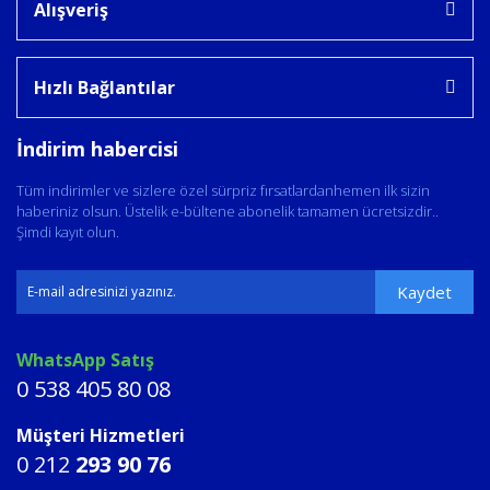
Alışveriş
Hızlı Bağlantılar
İndirim habercisi
Tüm indirimler ve sizlere özel sürpriz fırsatlardanhemen ilk sizin
haberiniz olsun. Üstelik e-bültene abonelik tamamen ücretsizdir..
Şimdi kayıt olun.
Kaydet
WhatsApp Satış
0 538 405 80 08
Müşteri Hizmetleri
0 212
293 90 76