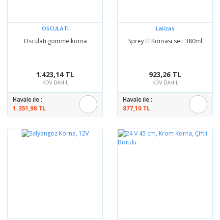
OSCULATI
Lalizas
Osculati gömme korna
Sprey El Kornası seti 380ml
1.423,14 TL
923,26 TL
KDV DAHİL
KDV DAHİL
Havale ile :
Havale ile :
1.351,98 TL
877,10 TL