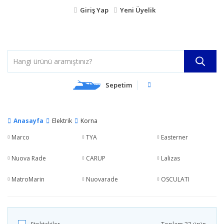
Giriş Yap
Yeni Üyelik
Sepetim
Anasayfa
Elektrik
Korna
Marco
TYA
Easterner
Nuova Rade
CARUP
Lalizas
MatroMarin
Nuovarade
OSCULATI