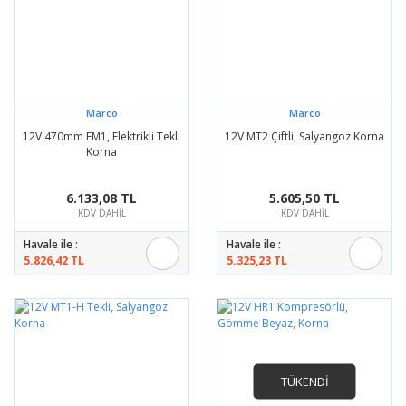
Marco
Marco
12V 470mm EM1, Elektrikli Tekli
12V MT2 Çiftli, Salyangoz Korna
Korna
6.133,08 TL
5.605,50 TL
KDV DAHİL
KDV DAHİL
Havale ile :
Havale ile :
5.826,42 TL
5.325,23 TL
TÜKENDİ