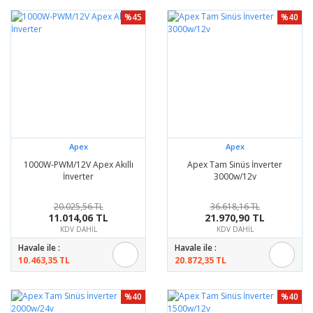
%45
%40
Apex
Apex
1000W-PWM/12V Apex Akıllı
Apex Tam Sinüs İnverter
İnverter
3000w/12v
20.025,56 TL
36.618,16 TL
11.014,06 TL
21.970,90 TL
KDV DAHİL
KDV DAHİL
Havale ile :
Havale ile :
10.463,35 TL
20.872,35 TL
%40
%40