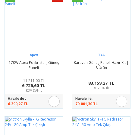
Apex
TYA
170W Apex Polikristal , Güneş
Karavan Güneş Paneli Hazır Kit |
Paneli
8 Ürün
11.211,00 TL
83.159,27 TL
6.726,60 TL
KDV DAHİL
KDV DAHİL
Havale ile :
Havale ile :
6.390,27 TL
79.001,30 TL