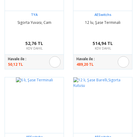
TYA
AESwitchs
Sigorta Yuvası, Cam
12 lu, Şase Terminali
52,76 TL
514,94 TL
KDV DAHİL
KDV DAHİL
Havale ile :
Havale ile :
50,12 TL
489,20 TL
AESwitchs
AESwitchs