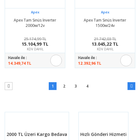
Apex
Apex
Apex Tam Sinüs İnverter
Apex Tam Sinüs İnverter
2000w/12v
1500w/24v
25.174,99 TL
21.742,03 TL
15.104,99 TL
13.045,22 TL
KDV DAHİL
KDV DAHİL
Havale ile :
Havale ile :
14.349,74 TL
12.392,96 TL
1
2
3
4
2000 TL Üzeri Kargo Bedava
Hızlı Gönderi Hizmeti