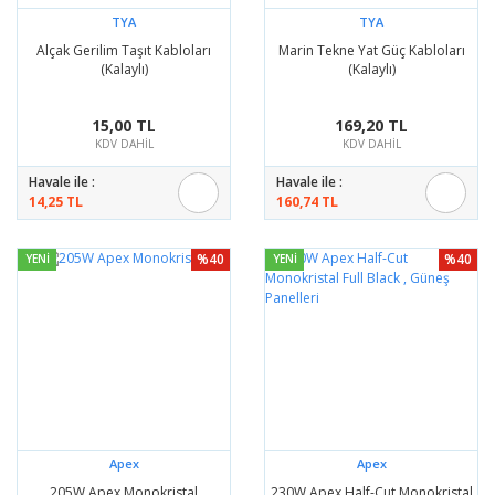
TYA
TYA
Alçak Gerilim Taşıt Kabloları
Marin Tekne Yat Güç Kabloları
(Kalaylı)
(Kalaylı)
15,00 TL
169,20 TL
KDV DAHİL
KDV DAHİL
Havale ile :
Havale ile :
14,25 TL
160,74 TL
%40
%40
YENİ
YENİ
Apex
Apex
205W Apex Monokristal
230W Apex Half-Cut Monokristal