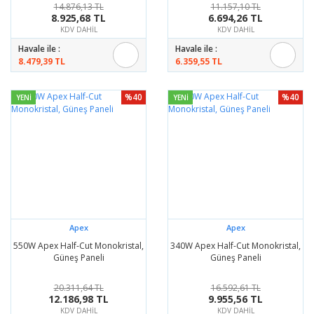
14.876,13 TL
11.157,10 TL
8.925,68 TL
6.694,26 TL
KDV DAHİL
KDV DAHİL
Havale ile :
Havale ile :
8.479,39 TL
6.359,55 TL
%40
%40
YENİ
YENİ
Apex
Apex
550W Apex Half-Cut Monokristal,
340W Apex Half-Cut Monokristal,
Güneş Paneli
Güneş Paneli
20.311,64 TL
16.592,61 TL
12.186,98 TL
9.955,56 TL
KDV DAHİL
KDV DAHİL