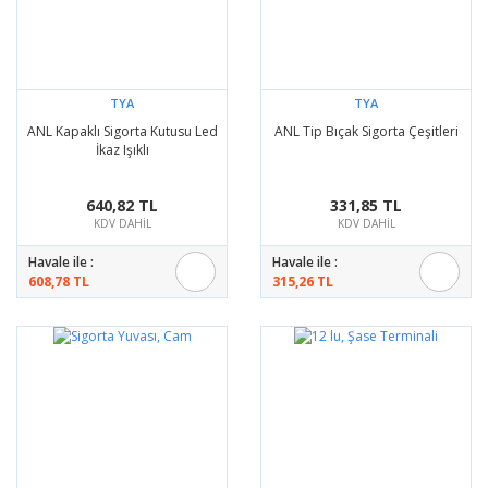
TYA
TYA
ANL Kapaklı Sigorta Kutusu Led
ANL Tip Bıçak Sigorta Çeşitleri
İkaz Işıklı
640,82 TL
331,85 TL
KDV DAHİL
KDV DAHİL
Havale ile :
Havale ile :
608,78 TL
315,26 TL