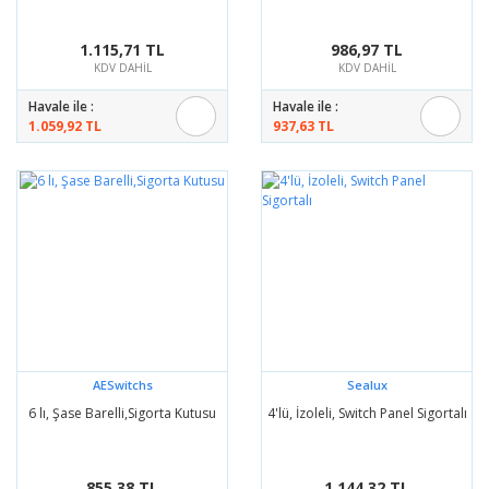
1.115,71 TL
986,97 TL
KDV DAHİL
KDV DAHİL
Havale ile :
Havale ile :
1.059,92 TL
937,63 TL
AESwitchs
Sealux
6 lı, Şase Barelli,Sigorta Kutusu
4'lü, İzoleli, Switch Panel Sigortalı
855,38 TL
1.144,32 TL