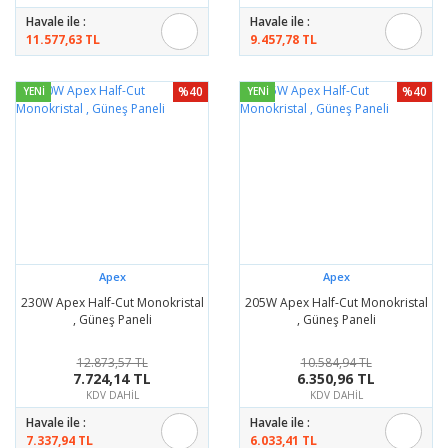
Havale ile :
Havale ile :
11.577,63 TL
9.457,78 TL
%40
%40
YENİ
YENİ
Apex
Apex
230W Apex Half-Cut Monokristal
205W Apex Half-Cut Monokristal
, Güneş Paneli
, Güneş Paneli
12.873,57 TL
10.584,94 TL
7.724,14 TL
6.350,96 TL
KDV DAHİL
KDV DAHİL
Havale ile :
Havale ile :
7.337,94 TL
6.033,41 TL