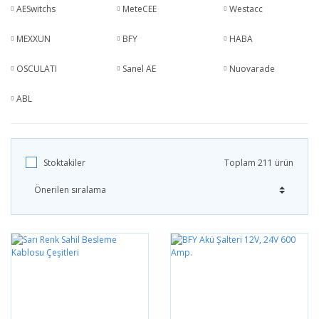
AESwitchs
MeteCEE
Westacc
MEXXUN
BFY
HABA
OSCULATI
Sanel AE
Nuovarade
ABL
Stoktakiler
Toplam 211 ürün