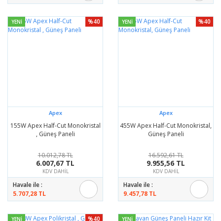
%40
%40
YENİ
YENİ
Apex
Apex
155W Apex Half-Cut Monokristal
455W Apex Half-Cut Monokristal,
, Güneş Paneli
Güneş Paneli
10.012,78 TL
16.592,61 TL
6.007,67 TL
9.955,56 TL
KDV DAHİL
KDV DAHİL
Havale ile :
Havale ile :
5.707,28 TL
9.457,78 TL
%40
YENİ
YENİ