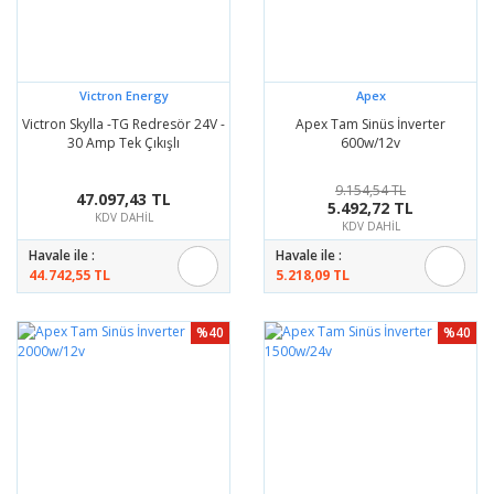
Victron Energy
Apex
Victron Skylla -TG Redresör 24V -
Apex Tam Sinüs İnverter
30 Amp Tek Çıkışlı
600w/12v
9.154,54 TL
47.097,43 TL
5.492,72 TL
KDV DAHİL
KDV DAHİL
Havale ile :
Havale ile :
44.742,55 TL
5.218,09 TL
%40
%40