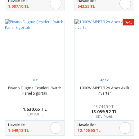
Havale ile :
Havale ile :
1.087,10 TL
543,55 TL
%45
BFY
Apex
Piyano Düğme Çeşitleri, Switch
1000W-MPPT/12V Apex Akıllı
Panel Sigortalı
İnverter
23.744,59 TL
1.630,65 TL
13.059,52 TL
KDV DAHİL
KDV DAHİL
Havale ile :
Havale ile :
1.549,12 TL
12.406,55 TL