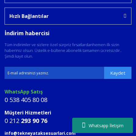
Hızlı Bağlantılar
İndirim habercisi
Tüm indirimler ve sizlere özel sürpriz fırsatlardanhemen ilk sizin
haberiniz olsun. Üstelik e-bültene abonelik tamamen ücretsizdir..
Şimdi kayıt olun.
Kaydet
WhatsApp Satış
0 538 405 80 08
Müşteri Hizmetleri
0 212
293 90 76
Whatsapp İletişim
info@tekneyataksesuarlari.com