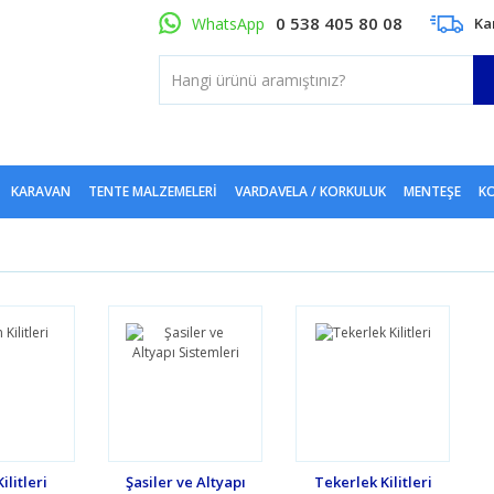
0 538 405 80 08
WhatsApp
Ka
KARAVAN
TENTE MALZEMELERI
VARDAVELA / KORKULUK
MENTEŞE
KO
ilitleri
Şasiler ve Altyapı
Tekerlek Kilitleri