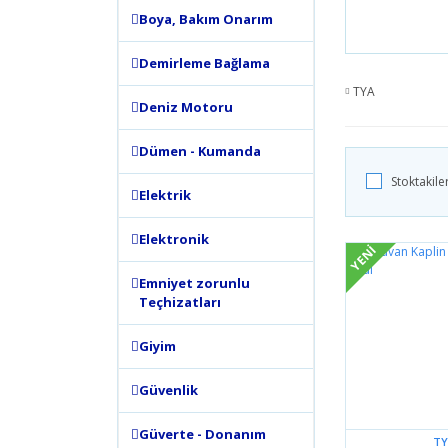
Boya, Bakım Onarım
Demirleme Bağlama
TYA
Deniz Motoru
Dümen - Kumanda
Stoktakile
Elektrik
Elektronik
YENİ
Emniyet zorunlu
Teçhizatları
Giyim
Güvenlik
Güverte - Donanım
TY