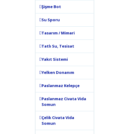
Şişme Bot
Su Sporu
Tasarım / Mimari
Tatlı Su, Tesisat
Yakıt Sistemi
Yelken Donanım
Paslanmaz Kelepçe
Paslanmaz Civata Vida
Somun
Çelik Civata Vida
Somun