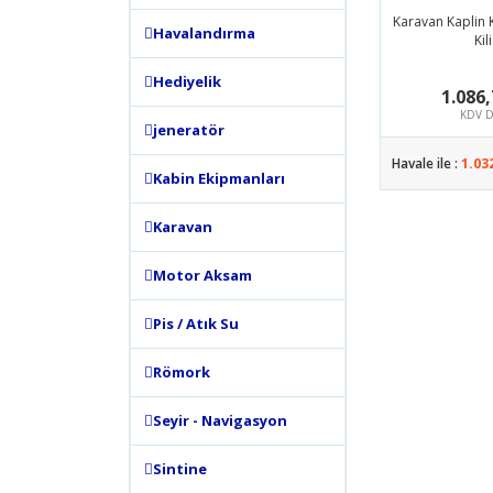
Karavan Kaplin K
Havalandırma
Kil
Hediyelik
1.086,
KDV D
jeneratör
Havale ile :
1.03
Kabin Ekipmanları
Karavan
Motor Aksam
Pis / Atık Su
Römork
Seyir - Navigasyon
Sintine