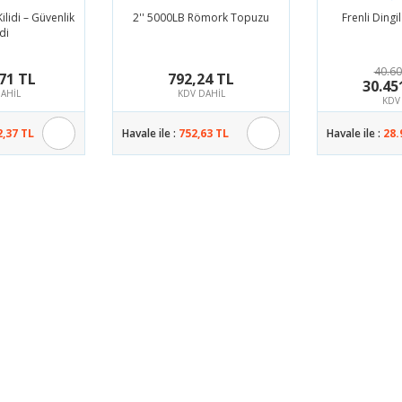
ilidi – Güvenlik
2'' 5000LB Römork Topuzu
Frenli Dingil
idi
40.60
71 TL
792,24 TL
30.45
AHİL
KDV DAHİL
KDV
2,37 TL
Havale ile :
752,63 TL
Havale ile :
28.