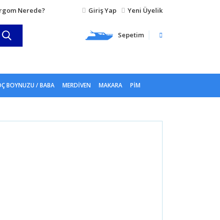
rgom Nerede?
Giriş Yap
Yeni Üyelik
Sepetim
Ç BOYNUZU / BABA
MERDIVEN
MAKARA
PIM