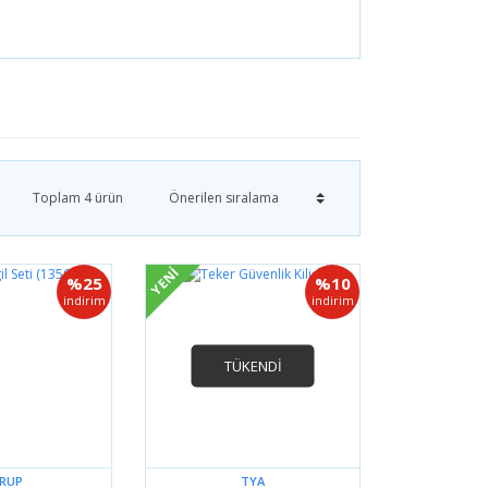
Toplam 4 ürün
YENİ
%25
%10
indirim
indirim
TÜKENDİ
ARUP
TYA