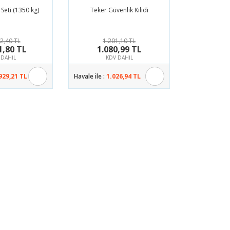
 Seti (1350 kg)
Teker Güvenlik Kilidi
2,40 TL
1.201,10 TL
1,80 TL
1.080,99 TL
 DAHİL
KDV DAHİL
929,21 TL
Havale ile :
1.026,94 TL