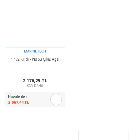
MARINETECH
1 1/2 Kilitli - Pis Su Çıkış Ağzı
2.176,25 TL
KDV DAHİL
Havale ile :
2.067,44 TL