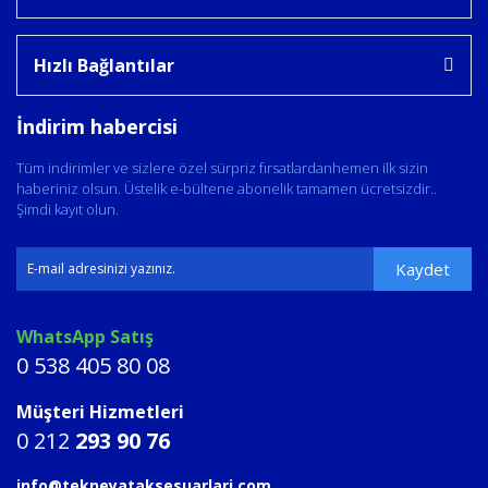
Hızlı Bağlantılar
İndirim habercisi
Tüm indirimler ve sizlere özel sürpriz fırsatlardanhemen ilk sizin
haberiniz olsun. Üstelik e-bültene abonelik tamamen ücretsizdir..
Şimdi kayıt olun.
Kaydet
WhatsApp Satış
0 538 405 80 08
Müşteri Hizmetleri
0 212
293 90 76
info@tekneyataksesuarlari.com