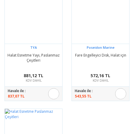
TYA
Poseidon Marine
Halat Esnetme Yayı, Paslanmaz
Fare Engelleyici Disk, Halat için
Çeşitleri
881,12 TL
572,16 TL
KDV DAHİL
KDV DAHİL
Havale ile :
Havale ile :
837,07 TL
543,55 TL