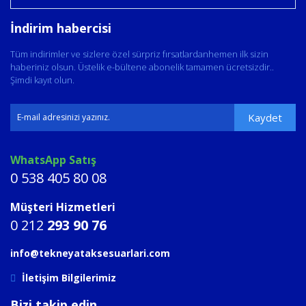
İndirim habercisi
Tüm indirimler ve sizlere özel sürpriz fırsatlardanhemen ilk sizin
haberiniz olsun. Üstelik e-bültene abonelik tamamen ücretsizdir..
Şimdi kayıt olun.
Kaydet
WhatsApp Satış
0 538 405 80 08
Müşteri Hizmetleri
0 212
293 90 76
info@tekneyataksesuarlari.com
İletişim Bilgilerimiz
Bizi takip edin