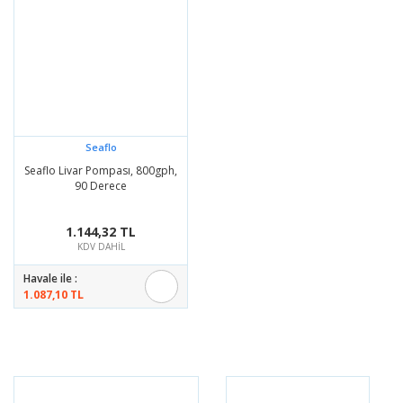
Seaflo
Seaflo Livar Pompası, 800gph,
90 Derece
1.144,32 TL
KDV DAHİL
Havale ile :
1.087,10 TL