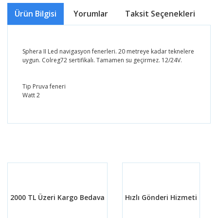
Ürün Bilgisi
Yorumlar
Taksit Seçenekleri
Ö
Sphera II Led navigasyon fenerleri. 20 metreye kadar teknelere
uygun. Colreg72 sertifikalı. Tamamen su geçirmez. 12/24V.
Tip Pruva feneri
Watt 2
Bu ürünün fiyat bilgisi, resim, ürün açıklamalarında ve
diğer konularda yetersiz gördüğünüz noktaları öneri
Bu ürüne ilk yorumu siz yapın!
formunu kullanarak tarafımıza iletebilirsiniz.
Görüş ve önerileriniz için teşekkür ederiz.
Yorum Yaz
Ürün resmi kalitesiz, bozuk veya görüntülenemiyor.
Ürün açıklamasında eksik bilgiler bulunuyor.
2000 TL Üzeri Kargo Bedava
Hızlı Gönderi Hizmeti
Ürün bilgilerinde hatalar bulunuyor.
Ürün fiyatı diğer sitelerden daha pahalı.