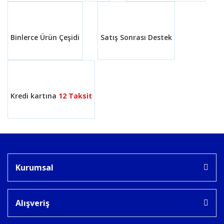
Bu ürüne benzer farklı alternatifler olmalı.
Binlerce Ürün Çeşidi
Satış Sonrası Destek
Gönder
Kredi kartına
12 Taksit
Kurumsal
Alışveriş