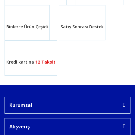
Ürün fiyatı diğer sitelerden daha pahalı.
Bu ürüne benzer farklı alternatifler olmalı.
Binlerce Ürün Çeşidi
Satış Sonrası Destek
Gönder
Kredi kartına
12 Taksit
Kurumsal
Alışveriş