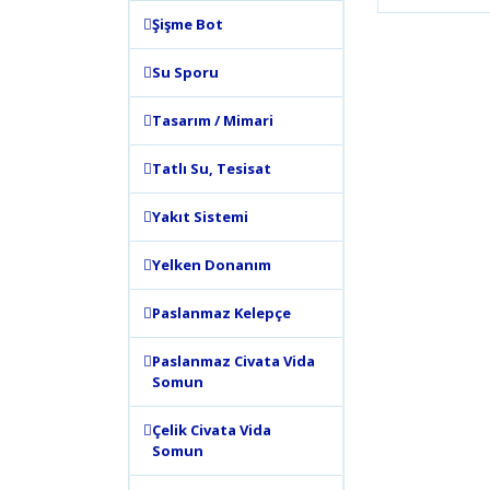
Bu ürünün
Şişme Bot
tarafımıza
Görüş ve 
Su Sporu
Ürün 
Tasarım / Mimari
Ürün 
Ürün 
Tatlı Su, Tesisat
Ürün 
Yakıt Sistemi
Bu ür
Yelken Donanım
Paslanmaz Kelepçe
Paslanmaz Civata Vida
Somun
Çelik Civata Vida
Somun