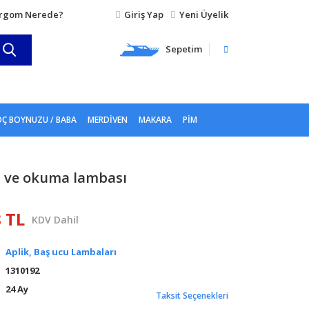
rgom Nerede?
Giriş Yap
Yeni Üyelik
Sepetim
Ç BOYNUZU / BABA
MERDIVEN
MAKARA
PIM
n ve okuma lambası
8 TL
KDV Dahil
Aplik, Baş ucu Lambaları
1310192
24 Ay
Taksit Seçenekleri