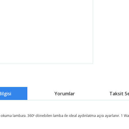
ilgisi
Yorumlar
Taksit S
 okuma lambası. 360º dönebilen lamba ile ideal aydınlatma açısı ayarlanır. 1 Wat