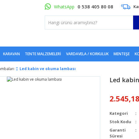
0 538 405 80 08
WhatsApp
Ka
KARAVAN
TENTE MALZEMELERI
VARDAVELA / KORKULUK
MENTEŞE
KO
ambaları
Led kabin ve okuma lambası
Led kabi
2.545,1
Kategori
Stok Kodu
Garanti
Süresi