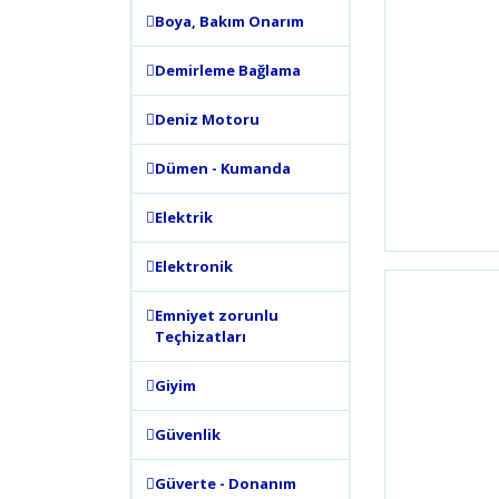
Boya, Bakım Onarım
Demirleme Bağlama
Deniz Motoru
Dümen - Kumanda
Elektrik
Elektronik
Emniyet zorunlu
Teçhizatları
Giyim
Güvenlik
Güverte - Donanım