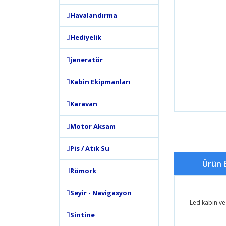
Havalandırma
Hediyelik
jeneratör
Kabin Ekipmanları
Karavan
Motor Aksam
Pis / Atık Su
Ürün B
Römork
Seyir - Navigasyon
Led kabin ve
Sintine