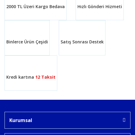
2000 TL Üzeri Kargo Bedava
Hızlı Gönderi Hizmeti
Ürün bilgilerinde hatalar bulunuyor.
Ürün fiyatı diğer sitelerden daha pahalı.
Bu ürüne benzer farklı alternatifler olmalı.
Binlerce Ürün Çeşidi
Satış Sonrası Destek
Gönder
Kredi kartına
12 Taksit
Kurumsal