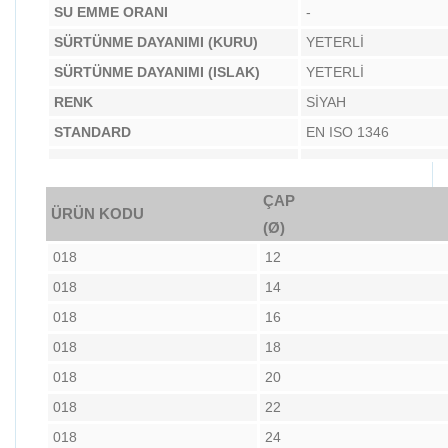
SU EMME ORANI
-
SÜRTÜNME DAYANIMI (KURU)
YETERLİ
SÜRTÜNME DAYANIMI (ISLAK)
YETERLİ
RENK
SİYAH
STANDARD
EN ISO 1346
ÇAP
ÜRÜN KODU
(Ø)
018
12
018
14
018
16
018
18
018
20
018
22
018
24