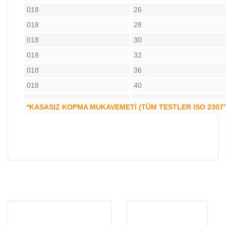
018
26
018
28
018
30
018
32
018
36
018
40
*KASASIZ KOPMA MUKAVEMETİ (TÜM TESTLER ISO 2307'
Bu ürünün fiyat bilgisi, resim, ürün açıklamalarında ve
diğer konularda yetersiz gördüğünüz noktaları öneri
Bu ürüne ilk yorumu siz yapın!
formunu kullanarak tarafımıza iletebilirsiniz.
Görüş ve önerileriniz için teşekkür ederiz.
Yorum Yaz
Ürün resmi kalitesiz, bozuk veya görüntülenemiyor.
Ürün açıklamasında eksik bilgiler bulunuyor.