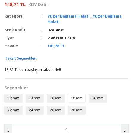
148,71 TL
KDV Dahil
Kategori
Yüzer Bağlama Halatı
,
Yüzer Bağlama
Halatı
Stok Kodu
9241483S
Fiyat
2,46 EUR + KDV
Havale
141,28 TL
Taksit Seçenekleri
13,85 TL den başlayan taksitlerle!!
Seçenekler
12 mm
14 mm
16 mm
18 mm
20 mm
22 mm
24 mm
26 mm
28 mm