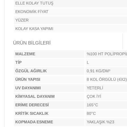
ELLE KOLAY TUTUŞ
EKONOMİK FİYAT
YÜZER
KOLAY KASA YAPIMI
ÜRÜN BİLGİLERİ
MALZEME
%100 HT POLİPROPİ
TİP
L
ÖZGÜL AĞIRLIK
0,91 KG/DM³
ÜRÜN YAPISI
8 KOL ÖRGÜLÜ (4X2)
UV DAYANIMI
YETERLİ
KİMYASAL DAYANIM
ÇOK İYİ
ERİME DERECESİ
165°C
KRİTİK SICAKLIK
80°C
KOPMADA ESNEME
YAKLAŞIK %23