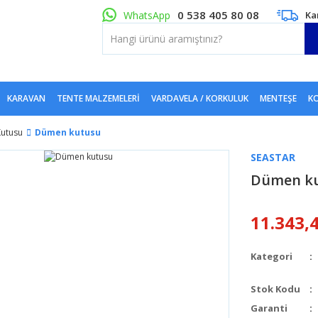
0 538 405 80 08
WhatsApp
Ka
KARAVAN
TENTE MALZEMELERI
VARDAVELA / KORKULUK
MENTEŞE
KO
Kutusu
Dümen kutusu
SEASTAR
Dümen k
11.343,
Kategori
Stok Kodu
Garanti