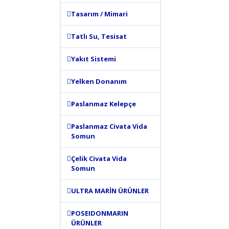
Görüş ve 
Tasarım / Mimari
Ürün 
Tatlı Su, Tesisat
Ürün 
Ürün 
Yakıt Sistemi
Ürün 
Yelken Donanım
Bu ür
Paslanmaz Kelepçe
Paslanmaz Civata Vida
Somun
Çelik Civata Vida
Somun
ULTRA MARİN ÜRÜNLER
POSEIDONMARIN
ÜRÜNLER