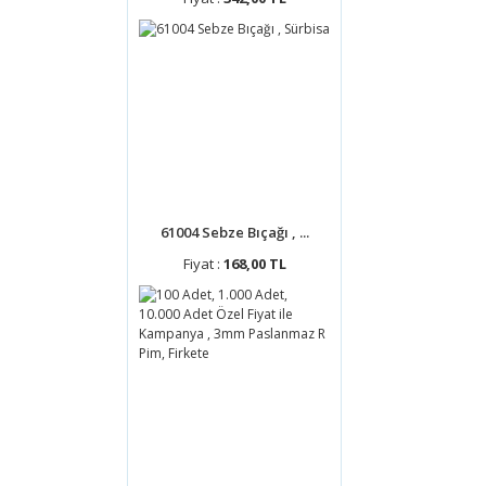
61004 Sebze Bıçağı , ...
Fiyat :
168,00 TL