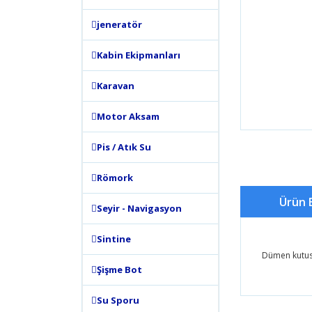
jeneratör
Kabin Ekipmanları
Karavan
Motor Aksam
Pis / Atık Su
Römork
Ürün B
Seyir - Navigasyon
Sintine
Dümen kutusu
Şişme Bot
Bu ürünün
Su Sporu
tarafımıza