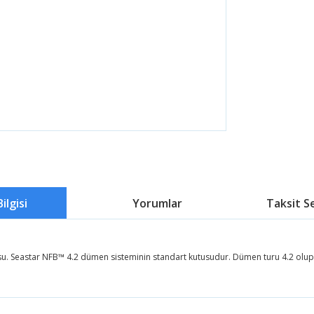
ilgisi
Yorumlar
Taksit S
. Seastar NFB™ 4.2 dümen sisteminin standart kutusudur. Dümen turu 4.2 olup, 
 fiyat bilgisi, resim, ürün açıklamalarında ve diğer konularda yetersiz g
 iletebilirsiniz.
Bu ürüne ilk yorumu siz yapın!