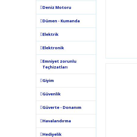
Deniz Motoru
Dümen - Kumanda
Elektrik
Elektronik
Emniyet zorunlu
Teçhizatları
Giyim
Güvenlik
Güverte - Donanım
Havalandırma
Hediyelik