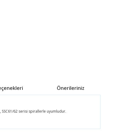
eçenekleri
Önerileriniz
SSC61/62 serisi spirallerle uyumludur.
ördüğünüz noktaları öneri formunu kullanarak