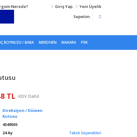
rgom Nerede?
Giriş Yap
Yeni Üyelik
Sepetim
Ç BOYNUZU / BABA
MERDIVEN
MAKARA
PIM
utusu
48 TL
KDV Dahil
Direksiyon / Dümen
Kutusu
4549505
24 Ay
Taksit Seçenekleri