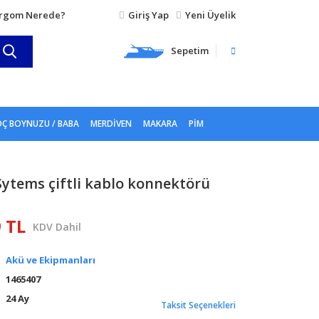
rgom Nerede?
Giriş Yap
Yeni Üyelik
Sepetim
Ç BOYNUZU / BABA
MERDIVEN
MAKARA
PIM
Sytems çiftli kablo konnektörü
9 TL
KDV Dahil
Akü ve Ekipmanları
1465407
24 Ay
Taksit Seçenekleri