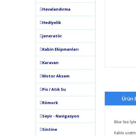
Havalandırma
Hediyelik
jeneratör
Kabin Ekipmanları
Karavan
Motor Aksam
Pis / Atık Su
Ürün B
Römork
Seyir - Navigasyon
Blue Sea Syt
Sintine
Kablo uzatma 