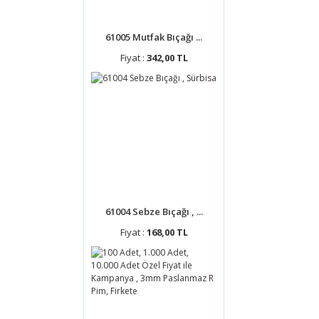
61005 Mutfak Bıçağı ...
Fiyat :
342,00 TL
61004 Sebze Bıçağı , ...
Fiyat :
168,00 TL