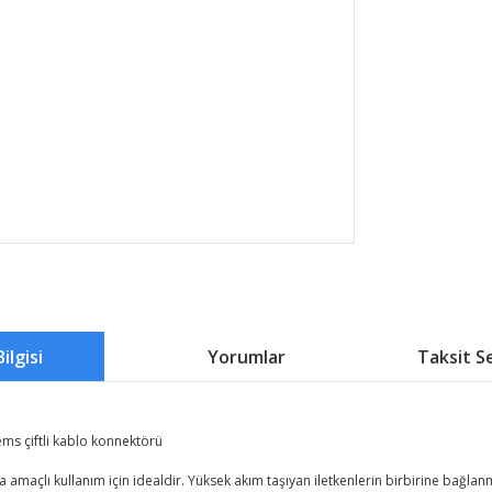
ilgisi
Yorumlar
Taksit S
ems çiftli kablo konnektörü
amaçlı kullanım için idealdir. Yüksek akım taşıyan iletkenlerin birbirine bağlanma