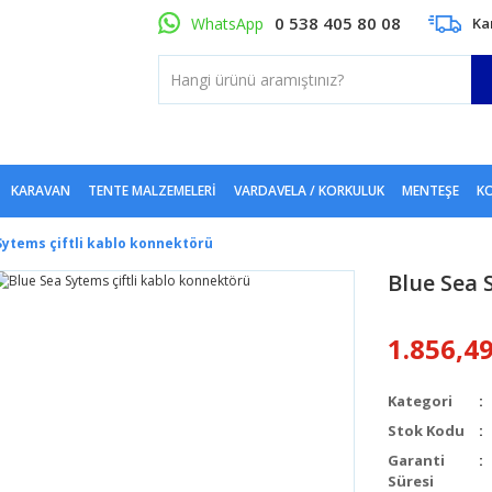
0 538 405 80 08
WhatsApp
Ka
KARAVAN
TENTE MALZEMELERI
VARDAVELA / KORKULUK
MENTEŞE
KO
Sytems çiftli kablo konnektörü
Blue Sea 
1.856,4
Kategori
Stok Kodu
Garanti
Süresi