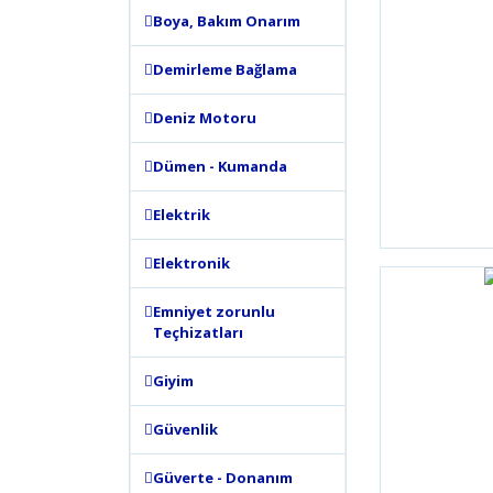
Boya, Bakım Onarım
Demirleme Bağlama
Deniz Motoru
Dümen - Kumanda
Elektrik
Elektronik
Emniyet zorunlu
Teçhizatları
Giyim
Güvenlik
Güverte - Donanım