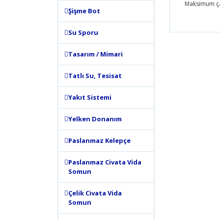
Maksimum çal
Şişme Bot
Bu ürünün
Su Sporu
tarafımıza
Görüş ve 
Tasarım / Mimari
Ürün 
Tatlı Su, Tesisat
Ürün 
Yakıt Sistemi
Ürün 
Ürün 
Yelken Donanım
Bu ür
Paslanmaz Kelepçe
Paslanmaz Civata Vida
Somun
Çelik Civata Vida
Somun