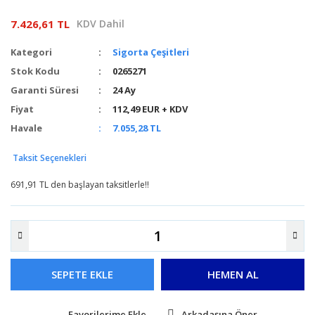
7.426,61 TL
KDV Dahil
Kategori
Sigorta Çeşitleri
Stok Kodu
0265271
Garanti Süresi
24 Ay
Fiyat
112,49 EUR + KDV
Havale
7.055,28 TL
Taksit Seçenekleri
691,91 TL den başlayan taksitlerle!!
SEPETE EKLE
HEMEN AL
Arkadaşına Öner