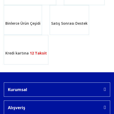
Ürün fiyatı diğer sitelerden daha pahalı.
Bu ürüne benzer farklı alternatifler olmalı.
Binlerce Ürün Çeşidi
Satış Sonrası Destek
Gönder
Kredi kartına
12 Taksit
Kurumsal
Alışveriş