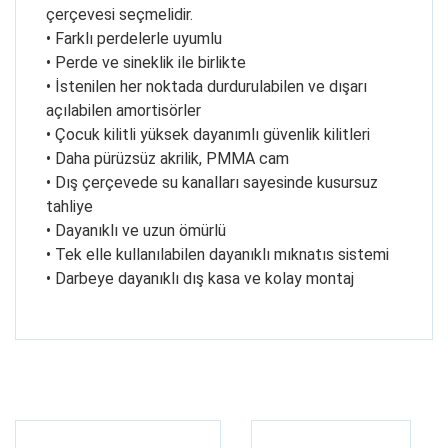
çerçevesi seçmelidir.
• Farklı perdelerle uyumlu
• Perde ve sineklik ile birlikte
• İstenilen her noktada durdurulabilen ve dışarı
açılabilen amortisörler
• Çocuk kilitli yüksek dayanımlı güvenlik kilitleri
• Daha pürüzsüz akrilik, PMMA cam
• Dış çerçevede su kanalları sayesinde kusursuz
tahliye
• Dayanıklı ve uzun ömürlü
• Tek elle kullanılabilen dayanıklı mıknatıs sistemi
• Darbeye dayanıklı dış kasa ve kolay montaj
Bu ürünün fiyat bilgisi, resim, ürün açıklamalarında ve
diğer konularda yetersiz gördüğünüz noktaları öneri
Bu ürüne ilk yorumu siz yapın!
formunu kullanarak tarafımıza iletebilirsiniz.
Görüş ve önerileriniz için teşekkür ederiz.
Yorum Yaz
Ürün resmi kalitesiz, bozuk veya görüntülenemiyor.