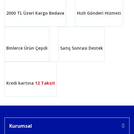
Ürün açıklamasında eksik bilgiler bulunuyor.
2000 TL Üzeri Kargo Bedava
Hızlı Gönderi Hizmeti
Ürün bilgilerinde hatalar bulunuyor.
Ürün fiyatı diğer sitelerden daha pahalı.
Bu ürüne benzer farklı alternatifler olmalı.
Binlerce Ürün Çeşidi
Satış Sonrası Destek
Gönder
Kredi kartına
12 Taksit
Kurumsal