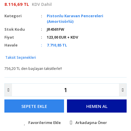
8.116,69 TL
KDV Dahil
Kategori
Pistonlu Karavan Pencereleri
(Amortisörlü)
Stok Kodu
JR4561FW
Fiyat
123,00 EUR + KDV
Havale
7.710,85 TL
Taksit Seçenekleri
756,20 TL den başlayan taksitlerle!!
SEPETE EKLE
HEMEN AL
Arkadaşına Öner