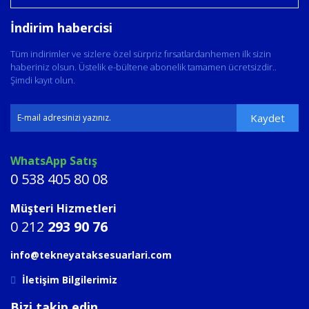
İndirim habercisi
Tüm indirimler ve sizlere özel sürpriz fırsatlardanhemen ilk sizin
haberiniz olsun. Üstelik e-bültene abonelik tamamen ücretsizdir..
Şimdi kayıt olun.
Kaydet
WhatsApp Satış
0 538 405 80 08
Müşteri Hizmetleri
0 212
293 90 76
info@tekneyataksesuarlari.com
İletişim Bilgilerimiz
Bizi takip edin