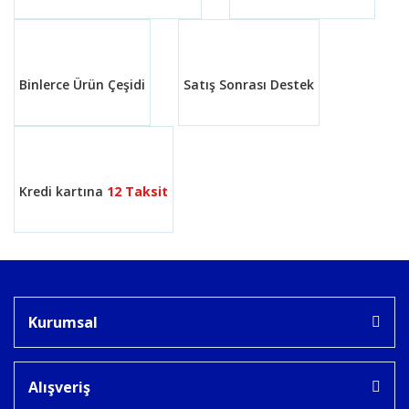
Ürün fiyatı diğer sitelerden daha pahalı.
Bu ürüne benzer farklı alternatifler olmalı.
Binlerce Ürün Çeşidi
Satış Sonrası Destek
Gönder
Kredi kartına
12 Taksit
Kurumsal
Alışveriş