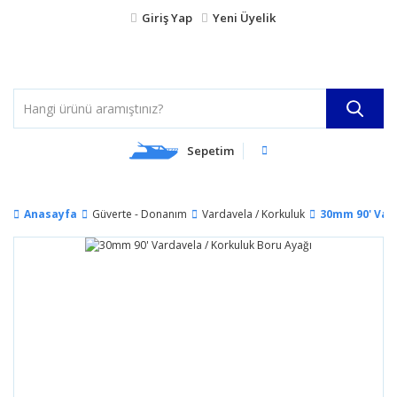
Giriş Yap
Yeni Üyelik
Sepetim
Anasayfa
Güverte - Donanım
Vardavela / Korkuluk
30mm 90' Vard