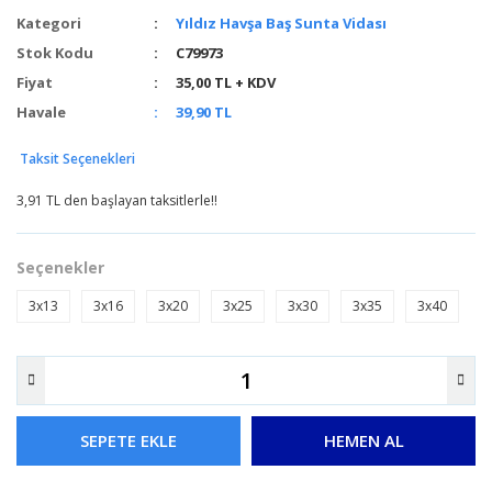
Kategori
Yıldız Havşa Baş Sunta Vidası
Stok Kodu
C79973
Fiyat
35,00 TL + KDV
Havale
39,90 TL
Taksit Seçenekleri
3,91 TL den başlayan taksitlerle!!
Seçenekler
3x13
3x16
3x20
3x25
3x30
3x35
3x40
SEPETE EKLE
HEMEN AL