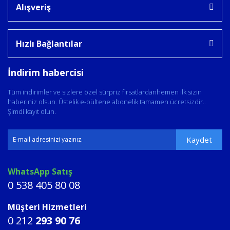
Alışveriş
Hızlı Bağlantılar
İndirim habercisi
Tüm indirimler ve sizlere özel sürpriz fırsatlardanhemen ilk sizin
haberiniz olsun. Üstelik e-bültene abonelik tamamen ücretsizdir..
Şimdi kayıt olun.
Kaydet
WhatsApp Satış
0 538 405 80 08
Müşteri Hizmetleri
0 212
293 90 76