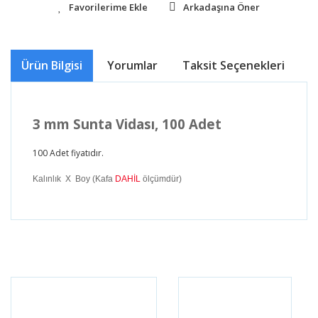
Arkadaşına Öner
Ürün Bilgisi
Yorumlar
Taksit Seçenekleri
Ö
3 mm Sunta Vidası, 100 Adet
100 Adet fiyatıdır.
Kalınlık X Boy (Kafa
DAHİL
ölçümdür)
Bu ürünün fiyat bilgisi, resim, ürün açıklamalarında ve
diğer konularda yetersiz gördüğünüz noktaları öneri
Bu ürüne ilk yorumu siz yapın!
formunu kullanarak tarafımıza iletebilirsiniz.
Görüş ve önerileriniz için teşekkür ederiz.
Yorum Yaz
Ürün resmi kalitesiz, bozuk veya görüntülenemiyor.
Ürün açıklamasında eksik bilgiler bulunuyor.