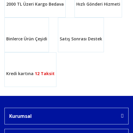
2000 TL Üzeri Kargo Bedava
Hızlı Gönderi Hizmeti
Ürün bilgilerinde hatalar bulunuyor.
Ürün fiyatı diğer sitelerden daha pahalı.
Bu ürüne benzer farklı alternatifler olmalı.
Binlerce Ürün Çeşidi
Satış Sonrası Destek
Gönder
Kredi kartına
12 Taksit
Kurumsal