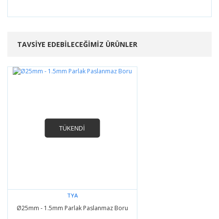
Bu ürünün fiyat bilgisi, resim, ürün açıklamalarında ve
diğer konularda yetersiz gördüğünüz noktaları öneri
Bu ürüne ilk yorumu siz yapın!
formunu kullanarak tarafımıza iletebilirsiniz.
Görüş ve önerileriniz için teşekkür ederiz.
TAVSİYE EDEBİLECEĞİMİZ ÜRÜNLER
Yorum Yaz
Ürün resmi kalitesiz, bozuk veya görüntülenemiyor.
Ürün açıklamasında eksik bilgiler bulunuyor.
Ürün bilgilerinde hatalar bulunuyor.
Ürün fiyatı diğer sitelerden daha pahalı.
Bu ürüne benzer farklı alternatifler olmalı.
TÜKENDİ
Gönder
TYA
Ø25mm - 1.5mm Parlak Paslanmaz Boru