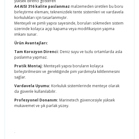
yüksek direnci gösteren
A4 AISI 316 kalite paslanmaz
malzemeden üretilen bu boru
birleştirme elemanı, teknenizdeki tente sistemleri ve vardavela
korkulukları için tasarlanmıştır.
Menteşeli ve pimli yapısı sayesinde, boruları sökmeden sistem
üzerinde kolayca açıp kapama veya modifikasyon yapma
imkanı sunar.
Ürün Avantajları:
Tam Korozyon Direnci:
Deniz suyu ve tuzlu ortamlarda asla
paslanma yapmaz.
Pratik Montaj:
Menteşeli yapısı boruların kolayca
birleştirilmesini ve gerektiğinde pim yardımıyla kilitlenmesini
sağlar.
Vardavela Uyumu:
Korkuluk sistemlerinde menteşe olarak
da güvenle kullanılabilir.
Profesyonel Donanım:
Marinetech güvencesiyle yüksek
mukavemet ve şık parlak yüzey.
.