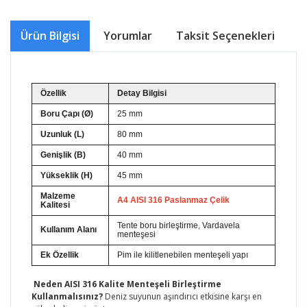
Ürün Bilgisi
Yorumlar
Taksit Seçenekleri
Ö
Özellik
Detay Bilgisi
Boru Çapı (Ø)
25 mm
Uzunluk (L)
80 mm
Genişlik (B)
40 mm
Yükseklik (H)
45 mm
Malzeme
A4 AISI 316 Paslanmaz Çelik
Kalitesi
Tente boru birleştirme, Vardavela
Kullanım Alanı
menteşesi
Ek Özellik
Pim ile kilitlenebilen menteşeli yapı
Neden AISI 316 Kalite Menteşeli Birleştirme
Kullanmalısınız?
Deniz suyunun aşındırıcı etkisine karşı en