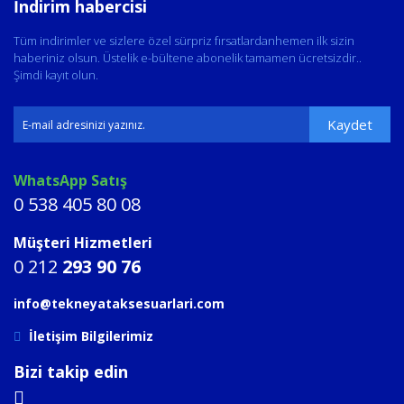
İndirim habercisi
Tüm indirimler ve sizlere özel sürpriz fırsatlardanhemen ilk sizin
haberiniz olsun. Üstelik e-bültene abonelik tamamen ücretsizdir..
Şimdi kayıt olun.
Kaydet
WhatsApp Satış
0 538 405 80 08
Müşteri Hizmetleri
0 212
293 90 76
info@tekneyataksesuarlari.com
İletişim Bilgilerimiz
Bizi takip edin