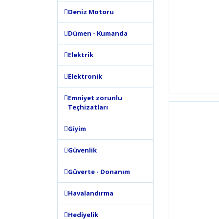
Deniz Motoru
Dümen - Kumanda
Elektrik
Elektronik
Emniyet zorunlu
Teçhizatları
Giyim
Güvenlik
Güverte - Donanım
Havalandırma
Hediyelik