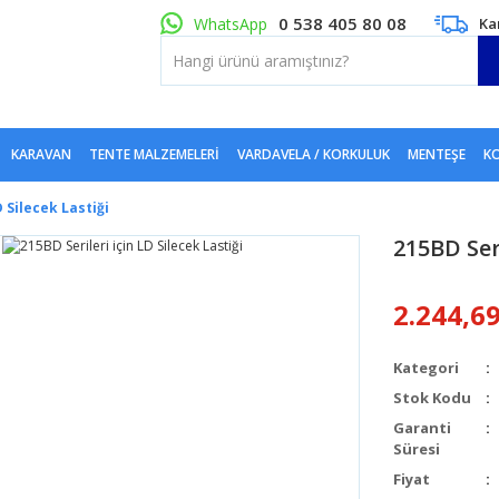
0 538 405 80 08
WhatsApp
Ka
KARAVAN
TENTE MALZEMELERI
VARDAVELA / KORKULUK
MENTEŞE
KO
D Silecek Lastiği
215BD Seri
2.244,6
Kategori
Stok Kodu
Garanti
Süresi
Fiyat