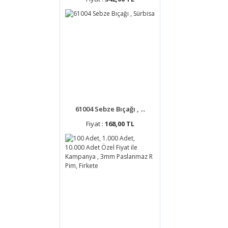
61004 Sebze Bıçağı , ...
Fiyat :
168,00 TL