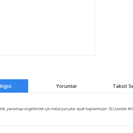
ilgisi
Yorumlar
Taksit S
lik, yansımayı engellemek için metal parçalar siyah kaplanmıştır. SS.Uzunluk 4
 fiyat bilgisi, resim, ürün açıklamalarında ve diğer konularda yetersiz g
 iletebilirsiniz.
Bu ürüne ilk yorumu siz yapın!