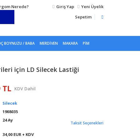
rgom Nerede?
Giriş Yap
Yeni Üyelik
Sepetim
Ç BOYNUZU / BABA
MERDIVEN
MAKARA
PIM
leri için LD Silecek Lastiği
9 TL
KDV Dahil
Silecek
1908035
24 Ay
Taksit Seçenekleri
34,00 EUR + KDV