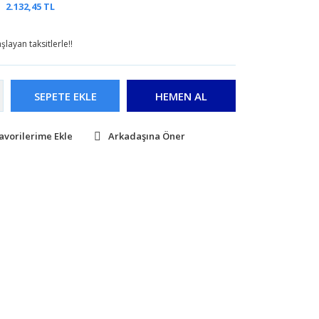
2.132,45 TL
layan taksitlerle!!
SEPETE EKLE
HEMEN AL
Arkadaşına Öner