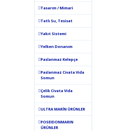
Görüş ve 
Tasarım / Mimari
Ürün 
Tatlı Su, Tesisat
Ürün 
Ürün 
Yakıt Sistemi
Ürün 
Yelken Donanım
Bu ür
Paslanmaz Kelepçe
Paslanmaz Civata Vida
Somun
Çelik Civata Vida
Somun
ULTRA MARİN ÜRÜNLER
POSEIDONMARIN
ÜRÜNLER