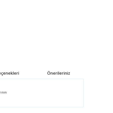
eçenekleri
Önerileriniz
50 mm
ördüğünüz noktaları öneri formunu kullanarak