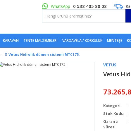
0 538 405 80 08
WhatsApp
Ka
KARAVAN
TENTE MALZEMELERI
VARDAVELA / KORKULUK
MENTEŞE
KO
mi
Vetus Hidrolik dümen sistemi MTC175.
VETUS
Vetus Hid
73.265,
Kategori
Stok Kodu
Garanti
Süresi