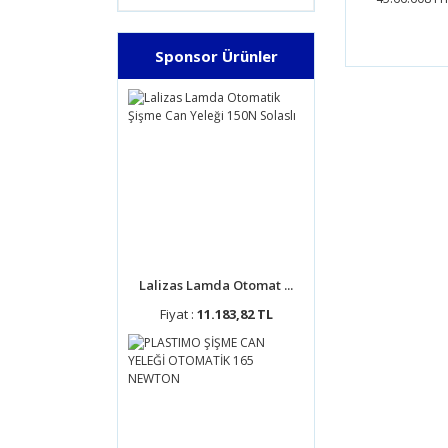
Sponsor Ürünler
Bu ürünün
tarafımıza
Görüş ve 
Ürün 
Ürün 
Ürün 
Ürün 
Bu ür
Lalizas Lamda Otomat ...
Fiyat :
11.183,82 TL