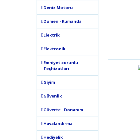
Deniz Motoru
Dümen - Kumanda
Elektrik
Elektronik
Emniyet zorunlu
Teçhizatları
Giyim
Güvenlik
Güverte - Donanım
Havalandırma
Hediyelik