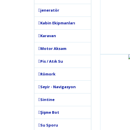
jeneratör
Kabin Ekipmanları
Karavan
Motor Aksam
Pis / Atık Su
Römork
Seyir - Navigasyon
Sintine
Şişme Bot
Su Sporu