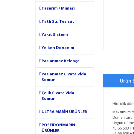
Tasarım / Mimari
Tatlı Su, Tesisat
Yakıt Sistemi
Yelken Donanım
Paslanmaz Kelepçe
Paslanmaz Civata Vida
Somun
Ürün B
Çelik Civata Vida
Somun
Hidrolik düm
ULTRA MARİN ÜRÜNLER
Maksimum to
Dümen turu, 
Uygun düme
POSEIDONMARIN
45.66.603 HT
ÜRÜNLER
45.66.608 HT