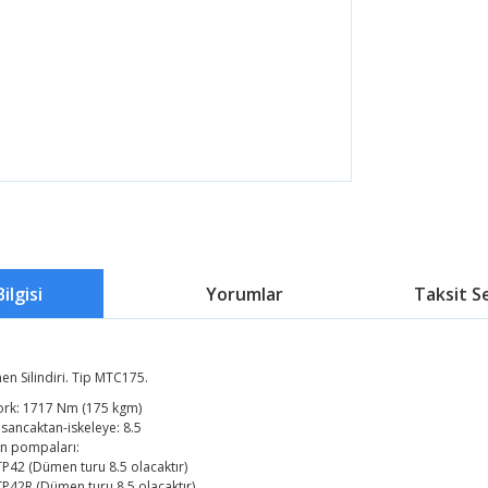
ilgisi
Yorumlar
Taksit S
en Silindiri. Tip MTC175.
rk: 1717 Nm (175 kgm)
sancaktan-iskeleye: 8.5
n pompaları:
P42 (Dümen turu 8.5 olacaktır)
P42R (Dümen turu 8.5 olacaktır)