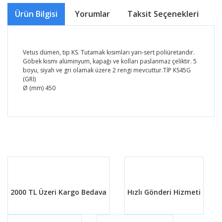
Ürün Bilgisi
Yorumlar
Taksit Seçenekleri
Ö
Vetus dümen, tip KS. Tutamak kısımları yarı-sert poliüretandır.
Göbek kısmı alüminyum, kapağı ve kolları paslanmaz çeliktir. 5
boyu, siyah ve gri olamak üzere 2 rengi mevcuttur.TİP KS45G
(GRİ)
Ø (mm) 450
Bu ürünün fiyat bilgisi, resim, ürün açıklamalarında ve
diğer konularda yetersiz gördüğünüz noktaları öneri
Bu ürüne ilk yorumu siz yapın!
formunu kullanarak tarafımıza iletebilirsiniz.
Görüş ve önerileriniz için teşekkür ederiz.
Yorum Yaz
Ürün resmi kalitesiz, bozuk veya görüntülenemiyor.
Ürün açıklamasında eksik bilgiler bulunuyor.
2000 TL Üzeri Kargo Bedava
Hızlı Gönderi Hizmeti
Ürün bilgilerinde hatalar bulunuyor.
Ürün fiyatı diğer sitelerden daha pahalı.
Bu ürüne benzer farklı alternatifler olmalı.