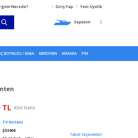
rgom Nerede?
Giriş Yap
Yeni Üyelik
Sepetim
Ç BOYNUZU / BABA
MERDIVEN
MAKARA
PIM
Anten
9 TL
KDV Dahil
TV Anteni
Ş53406
Taksit Seçenekleri