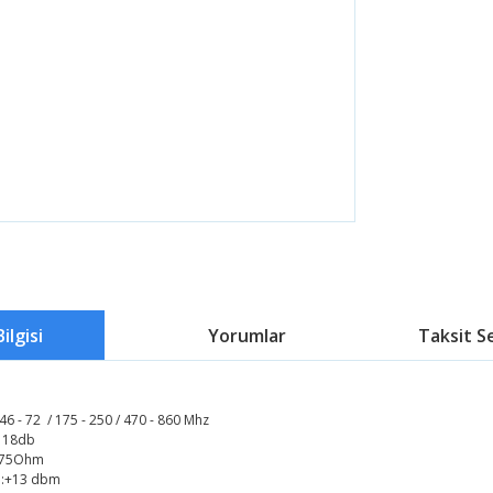
ilgisi
Yorumlar
Taksit S
 - 72 / 175 - 250 / 470 - 860 Mhz
: 18db
75Ohm
ı :+13 dbm