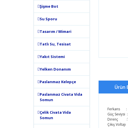
Şişme Bot
Su Sporu
Tasarım / Mimari
Tatlı Su, Tesisat
Yakıt Sistemi
Yelken Donanım
Paslanmaz Kelepçe
Ürün B
Paslanmaz Civata Vida
Somun
Ferkans : 46
Çelik Civata Vida
Güç Seviysi 
Somun
Direnç :
Çıkış Voltaj