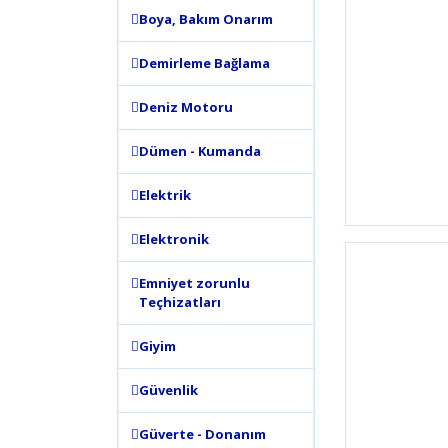
Boya, Bakım Onarım
Demirleme Bağlama
Deniz Motoru
Dümen - Kumanda
Elektrik
Elektronik
Emniyet zorunlu
Teçhizatları
Giyim
Güvenlik
Güverte - Donanım