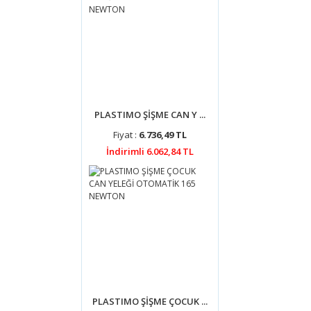
Plastik ante
316,55
KDV DA
Havale ile :
300,
PLASTIMO ŞİŞME CAN Y ...
Fiyat :
6.736,49 TL
İndirimli 6.062,84 TL
PLASTIMO ŞİŞME ÇOCUK ...