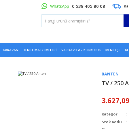
0 538 405 80 08
WhatsApp
Ka
KARAVAN
TENTE MALZEMELERI
VARDAVELA / KORKULUK
MENTEŞE
KO
BANTEN
TV / 250 
3.627,0
Kategori
Stok Kodu