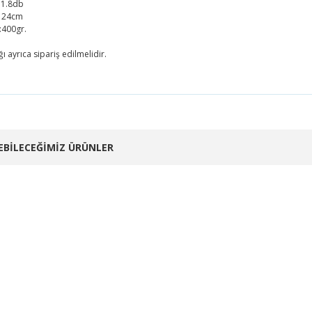
 1.8db
24cm
400gr.
ı ayrıca sipariş edilmelidir.
 fiyat bilgisi, resim, ürün açıklamalarında ve diğer konularda yetersiz g
 iletebilirsiniz.
Bu ürüne ilk yorumu siz yapın!
önerileriniz için teşekkür ederiz.
EBİLECEĞİMİZ ÜRÜNLER
resmi kalitesiz, bozuk veya görüntülenemiyor.
Yorum Yaz
açıklamasında eksik bilgiler bulunuyor.
bilgilerinde hatalar bulunuyor.
fiyatı diğer sitelerden daha pahalı.
üne benzer farklı alternatifler olmalı.
n
Sealux
Banten