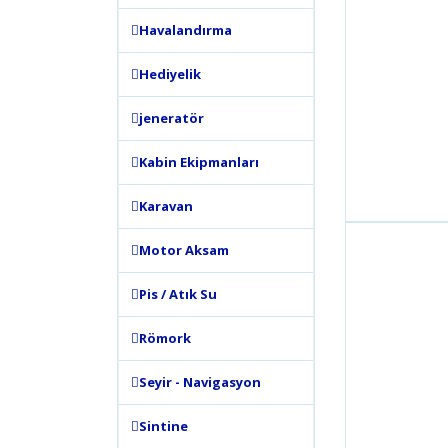
Havalandırma
Hediyelik
jeneratör
Kabin Ekipmanları
Karavan
Motor Aksam
Pis / Atık Su
Römork
Seyir - Navigasyon
Sintine