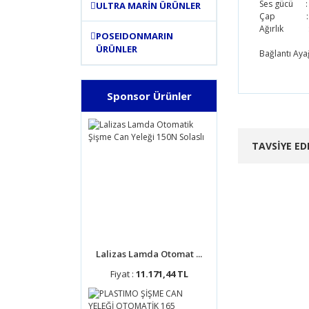
Ses gücü :
ULTRA MARİN ÜRÜNLER
Çap : 
Ağırlık :
POSEIDONMARIN
ÜRÜNLER
Bağlantı Ayağ
Bu ürünün
Sponsor Ürünler
tarafımıza
Görüş ve 
TAVSİYE ED
Ürün 
Ürün 
Ürün 
Ürün 
Bu ür
Lalizas Lamda Otomat ...
Fiyat :
11.171,44 TL
Bante