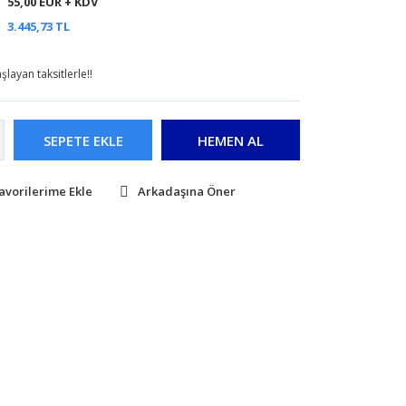
55,00 EUR + KDV
3.445,73 TL
layan taksitlerle!!
SEPETE EKLE
HEMEN AL
Arkadaşına Öner