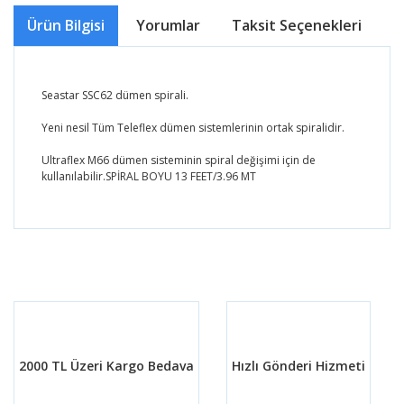
Ürün Bilgisi
Yorumlar
Taksit Seçenekleri
Ö
Seastar SSC62 dümen spirali.
Yeni nesil Tüm Teleflex dümen sistemlerinin ortak spiralidir.
Ultraflex M66 dümen sisteminin spiral değişimi için de
kullanılabilir.SPİRAL BOYU 13 FEET/3.96 MT
Bu ürünün fiyat bilgisi, resim, ürün açıklamalarında ve
diğer konularda yetersiz gördüğünüz noktaları öneri
Bu ürüne ilk yorumu siz yapın!
formunu kullanarak tarafımıza iletebilirsiniz.
Görüş ve önerileriniz için teşekkür ederiz.
Yorum Yaz
Ürün resmi kalitesiz, bozuk veya görüntülenemiyor.
Ürün açıklamasında eksik bilgiler bulunuyor.
2000 TL Üzeri Kargo Bedava
Hızlı Gönderi Hizmeti
Ürün bilgilerinde hatalar bulunuyor.
Ürün fiyatı diğer sitelerden daha pahalı.