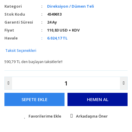
Kategori
Direksiyon / Dümen Teli
Stok Kodu
4549613
Garanti Süresi
24 Ay
Fiyat
110,83 USD + KDV
Havale
6.024,17 TL
Taksit Seçenekleri
590,79 TL den başlayan taksitlerle!!
SEPETE EKLE
HEMEN AL
Arkadaşına Öner