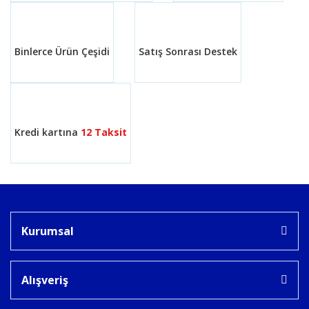
Bu ürüne benzer farklı alternatifler olmalı.
Binlerce Ürün Çeşidi
Satış Sonrası Destek
Gönder
Kredi kartına
12 Taksit
Kurumsal
Alışveriş