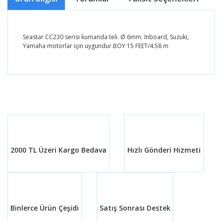
Seastar CC230 serisi kumanda teli. Ø 6mm. Inboard, Suzuki,
Yamaha motorlar için uygundur.BOY 15 FEET/4.58 m
Bu ürünün fiyat bilgisi, resim, ürün açıklamalarında ve
diğer konularda yetersiz gördüğünüz noktaları öneri
Bu ürüne ilk yorumu siz yapın!
formunu kullanarak tarafımıza iletebilirsiniz.
Görüş ve önerileriniz için teşekkür ederiz.
Yorum Yaz
Ürün resmi kalitesiz, bozuk veya görüntülenemiyor.
Ürün açıklamasında eksik bilgiler bulunuyor.
2000 TL Üzeri Kargo Bedava
Hızlı Gönderi Hizmeti
Ürün bilgilerinde hatalar bulunuyor.
Ürün fiyatı diğer sitelerden daha pahalı.
Bu ürüne benzer farklı alternatifler olmalı.
Binlerce Ürün Çeşidi
Satış Sonrası Destek