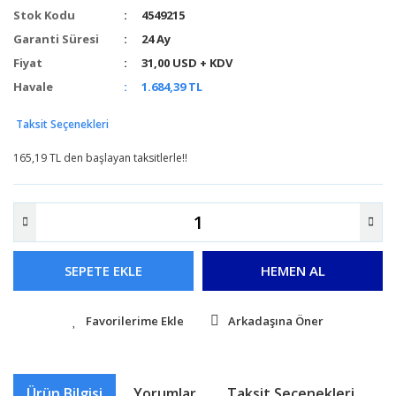
Stok Kodu
4549215
Garanti Süresi
24 Ay
Fiyat
31,00 USD + KDV
Havale
1.684,39 TL
Taksit Seçenekleri
165,19 TL den başlayan taksitlerle!!
SEPETE EKLE
HEMEN AL
Arkadaşına Öner
Ürün Bilgisi
Yorumlar
Taksit Seçenekleri
Ö