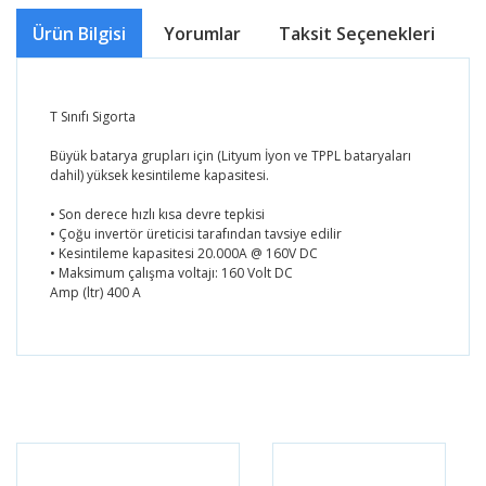
Ürün Bilgisi
Yorumlar
Taksit Seçenekleri
Ö
T Sınıfı Sigorta
Büyük batarya grupları için (Lityum İyon ve TPPL bataryaları
dahil) yüksek kesintileme kapasitesi.
• Son derece hızlı kısa devre tepkisi
• Çoğu invertör üreticisi tarafından tavsiye edilir
• Kesintileme kapasitesi 20.000A @ 160V DC
• Maksimum çalışma voltajı: 160 Volt DC
Amp (ltr) 400 A
Bu ürünün fiyat bilgisi, resim, ürün açıklamalarında ve
diğer konularda yetersiz gördüğünüz noktaları öneri
Bu ürüne ilk yorumu siz yapın!
formunu kullanarak tarafımıza iletebilirsiniz.
Görüş ve önerileriniz için teşekkür ederiz.
Yorum Yaz
Ürün resmi kalitesiz, bozuk veya görüntülenemiyor.