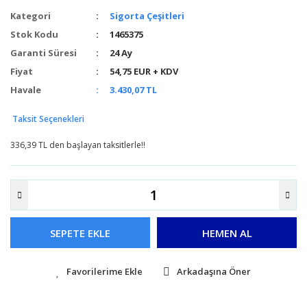
Kategori
Sigorta Çeşitleri
Stok Kodu
1465375
Garanti Süresi
24 Ay
Fiyat
54,75 EUR + KDV
Havale
3.430,07 TL
Taksit Seçenekleri
336,39 TL den başlayan taksitlerle!!
SEPETE EKLE
HEMEN AL
Arkadaşına Öner