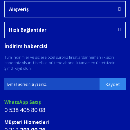
Alışveriş
Hızlı Bağlantılar
İndirim habercisi
Tüm indirimler ve sizlere özel sürpriz fırsatlardanhemen ilk sizin
haberiniz olsun. Üstelik e-bültene abonelik tamamen ücretsizdir..
Şimdi kayıt olun.
Kaydet
WhatsApp Satış
0 538 405 80 08
Müşteri Hizmetleri
0 212
293 90 76