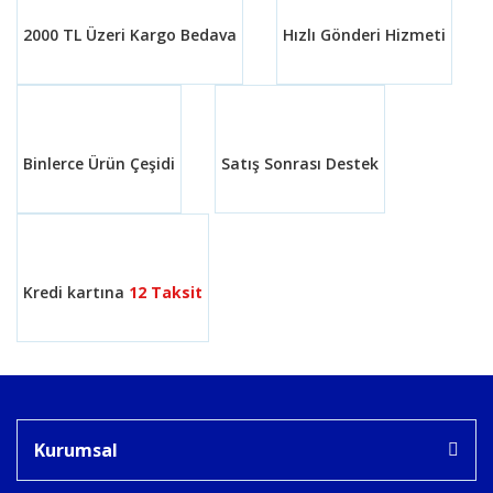
Ürün açıklamasında eksik bilgiler bulunuyor.
2000 TL Üzeri Kargo Bedava
Hızlı Gönderi Hizmeti
Ürün bilgilerinde hatalar bulunuyor.
Ürün fiyatı diğer sitelerden daha pahalı.
Bu ürüne benzer farklı alternatifler olmalı.
Binlerce Ürün Çeşidi
Satış Sonrası Destek
Gönder
Kredi kartına
12 Taksit
Kurumsal