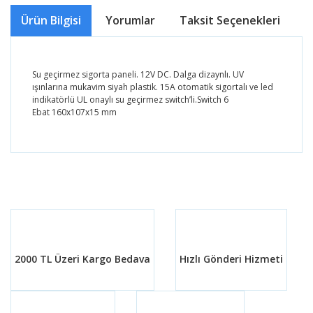
Ürün Bilgisi
Yorumlar
Taksit Seçenekleri
Ö
Su geçirmez sigorta paneli. 12V DC. Dalga dizaynlı. UV
ışınlarına mukavim siyah plastik. 15A otomatik sigortalı ve led
indikatörlü UL onaylı su geçirmez switch’li.Switch 6
Ebat 160x107x15 mm
Bu ürünün fiyat bilgisi, resim, ürün açıklamalarında ve
diğer konularda yetersiz gördüğünüz noktaları öneri
Bu ürüne ilk yorumu siz yapın!
formunu kullanarak tarafımıza iletebilirsiniz.
Görüş ve önerileriniz için teşekkür ederiz.
Yorum Yaz
Ürün resmi kalitesiz, bozuk veya görüntülenemiyor.
Ürün açıklamasında eksik bilgiler bulunuyor.
2000 TL Üzeri Kargo Bedava
Hızlı Gönderi Hizmeti
Ürün bilgilerinde hatalar bulunuyor.
Ürün fiyatı diğer sitelerden daha pahalı.
Bu ürüne benzer farklı alternatifler olmalı.