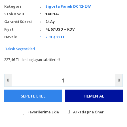
Kategori
Sigorta Paneli DC 12-24V
Stok Kodu
1410142
Garanti Süresi
24 Ay
Fiyat
42,67 USD + KDV
Havale
2.319,33 TL
Taksit Seçenekleri
227,46 TL den başlayan taksitlerle!!
SEPETE EKLE
HEMEN AL
Arkadaşına Öner