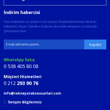
İndirim habercisi
Tüm indirimler ve sizlere özel sürpriz fırsatlardanhemen ilk sizin
haberiniz olsun. Üstelik e-bültene abonelik tamamen ücretsizdir..
Şimdi kayıt olun.
Kaydet
WhatsApp Satış
0 538 405 80 08
Müşteri Hizmetleri
0 212
293 90 76
info@tekneyataksesuarlari.com
İletişim Bilgilerimiz