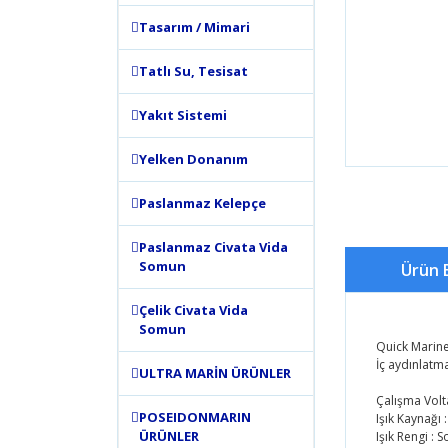
Tasarım / Mimari
Tatlı Su, Tesisat
Yakıt Sistemi
Yelken Donanım
Paslanmaz Kelepçe
Paslanmaz Civata Vida
Somun
Ürün B
Çelik Civata Vida
Somun
Quick Marin
İç aydınlatma
ULTRA MARİN ÜRÜNLER
Çalışma Volt
POSEIDONMARIN
Işık Kaynağı 
ÜRÜNLER
Işık Rengi : 