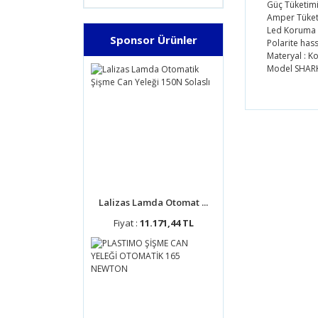
Güç Tüketimi
Amper Tüketi
Led Koruma :
Sponsor Ürünler
Polarite hass
Materyal : K
Model SHAR
Bu ürünün
tarafımıza
Görüş ve 
Ürün 
Ürün 
Lalizas Lamda Otomat ...
Ürün 
Fiyat :
11.171,44 TL
Ürün 
Bu ür