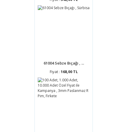
61004 Sebze Bıçağı , ...
Fiyat :
168,00 TL