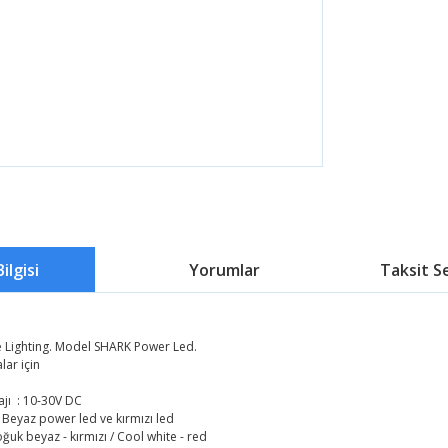
ilgisi
Yorumlar
Taksit S
e Lighting. Model SHARK Power Led.
lar için
ajı : 10-30V DC
: Beyaz power led ve kırmızı led
Soğuk beyaz - kırmızı / Cool white - red