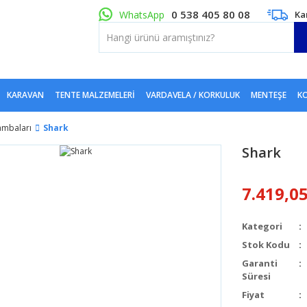
0 538 405 80 08
WhatsApp
Ka
KARAVAN
TENTE MALZEMELERI
VARDAVELA / KORKULUK
MENTEŞE
KO
ambaları
Shark
Shark
7.419,0
Kategori
Stok Kodu
Garanti
Süresi
Fiyat