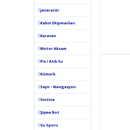
jeneratör
Kabin Ekipmanları
Karavan
Motor Aksam
Pis / Atık Su
Römork
Seyir - Navigasyon
Sintine
Şişme Bot
Su Sporu