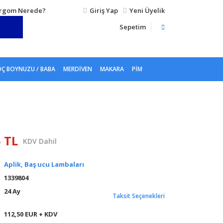
rgom Nerede?
Giriş Yap
Yeni Üyelik
Sepetim
Ç BOYNUZU / BABA
MERDIVEN
MAKARA
PIM
5 TL
KDV Dahil
Aplik, Baş ucu Lambaları
1339804
24 Ay
Taksit Seçenekleri
112,50 EUR + KDV