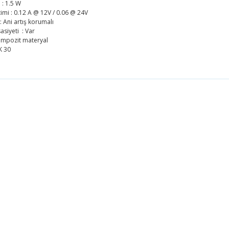
 : 1.5 W
mi : 0.12 A @ 12V / 0.06 @ 24V
 Ani artış korumalı
asiyeti : Var
ompozit materyal
K 30
 fiyat bilgisi, resim, ürün açıklamalarında ve diğer konularda yetersiz g
 iletebilirsiniz.
Bu ürüne ilk yorumu siz yapın!
önerileriniz için teşekkür ederiz.
resmi kalitesiz, bozuk veya görüntülenemiyor.
Yorum Yaz
açıklamasında eksik bilgiler bulunuyor.
bilgilerinde hatalar bulunuyor.
fiyatı diğer sitelerden daha pahalı.
üne benzer farklı alternatifler olmalı.