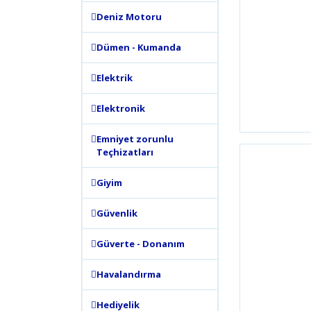
Deniz Motoru
Dümen - Kumanda
Elektrik
Elektronik
Emniyet zorunlu
Teçhizatları
Giyim
Güvenlik
Güverte - Donanım
Havalandırma
Hediyelik