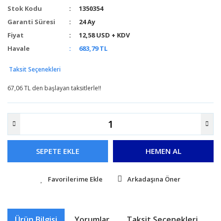
Stok Kodu
1350354
Garanti Süresi
24 Ay
Fiyat
12,58 USD + KDV
Havale
683,79 TL
Taksit Seçenekleri
67,06 TL den başlayan taksitlerle!!
SEPETE EKLE
HEMEN AL
Arkadaşına Öner
Ürün Bilgisi
Yorumlar
Taksit Seçenekleri
Ö