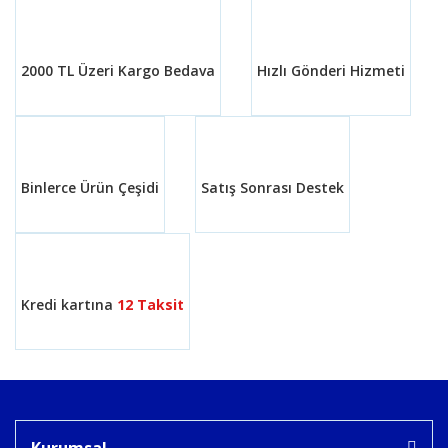
Yorum Yaz
Ürün resmi kalitesiz, bozuk veya görüntülenemiyor.
Ürün açıklamasında eksik bilgiler bulunuyor.
2000 TL Üzeri Kargo Bedava
Hızlı Gönderi Hizmeti
Ürün bilgilerinde hatalar bulunuyor.
Ürün fiyatı diğer sitelerden daha pahalı.
Bu ürüne benzer farklı alternatifler olmalı.
Binlerce Ürün Çeşidi
Satış Sonrası Destek
Gönder
Kredi kartına
12 Taksit
Kurumsal