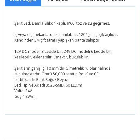
Şerit Led. Damla Silikon kaplı. IP66, toz ve su geçirmez.
İç veya dış mekanlarda kullanılabilir. 120° geniş ışık açılıdır.
Kendinden 3M çift taraflı yapışkan banta sahiptir.
12V DC modeli 3 Ledde bir, 24V DC modeli 6 Ledde bir
kesilebilir, eklenebilir. Esnektir, bükülebilir.
Şeritlerin genişliği 10 mm’dir, 5 metrelik rulolar halinde
sunulmaktadır. Ömrü 50,000 saattir. RoHS ve CE
sertifikalıdır.Renk Soğuk Beyaz
Led Tipi ve Adedi 3528-SMD, 60 LED/m
Voltaj 24V
Güç 4.8W/m
Bu ürünün fiyat bilgisi, resim, ürün açıklamalarında ve
diğer konularda yetersiz gördüğünüz noktaları öneri
Bu ürüne ilk yorumu siz yapın!
formunu kullanarak tarafımıza iletebilirsiniz.
Görüş ve önerileriniz için teşekkür ederiz.