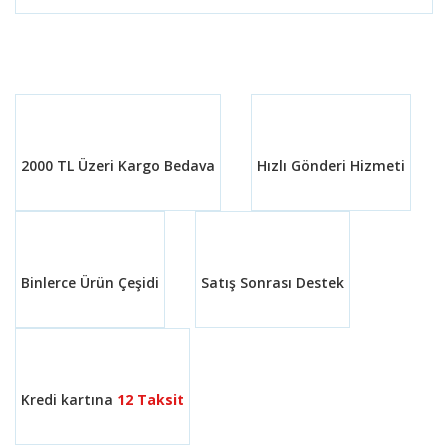
Bu ürünün fiyat bilgisi, resim, ürün açıklamalarında ve
diğer konularda yetersiz gördüğünüz noktaları öneri
Bu ürüne ilk yorumu siz yapın!
formunu kullanarak tarafımıza iletebilirsiniz.
Görüş ve önerileriniz için teşekkür ederiz.
Yorum Yaz
Ürün resmi kalitesiz, bozuk veya görüntülenemiyor.
Ürün açıklamasında eksik bilgiler bulunuyor.
2000 TL Üzeri Kargo Bedava
Hızlı Gönderi Hizmeti
Ürün bilgilerinde hatalar bulunuyor.
Ürün fiyatı diğer sitelerden daha pahalı.
Bu ürüne benzer farklı alternatifler olmalı.
Binlerce Ürün Çeşidi
Satış Sonrası Destek
Gönder
Kredi kartına
12 Taksit