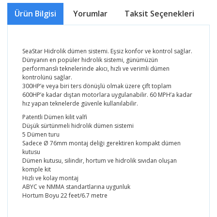
Ürün Bilgisi
Yorumlar
Taksit Seçenekleri
Ö
SeaStar Hidrolik dümen sistemi. Eşsiz konfor ve kontrol sağlar.
Dünyanın en popüler hidrolik sistemi, günümüzün
performanslı teknelerinde akıcı, hızlı ve verimli dümen
kontrolünü sağlar.
300HP’e veya biri ters dönüşlü olmak üzere çift toplam
600HP’e kadar dıştan motorlara uygulanabilir. 60 MPH’a kadar
hız yapan teknelerde güvenle kullanılabilir.
Patentli Dümen kilit valfi
Düşük sürtünmeli hidrolik dümen sistemi
5 Dümen turu
Sadece Ø 76mm montaj deliği gerektiren kompakt dümen
kutusu
Dümen kutusu, silindir, hortum ve hidrolik sıvıdan oluşan
komple kit
Hızlı ve kolay montaj
ABYC ve NMMA standartlarına uygunluk
Hortum Boyu 22 feet/6.7 metre