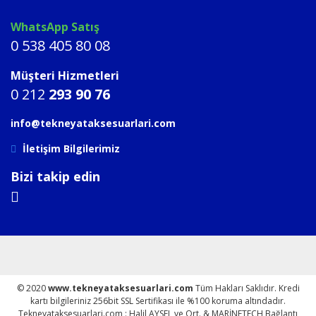
WhatsApp Satış
0 538 405 80 08
Müşteri Hizmetleri
0 212
293 90 76
info@tekneyataksesuarlari.com
İletişim Bilgilerimiz
Bizi takip edin
© 2020
www.tekneyataksesuarlari.com
Tüm Hakları Saklıdır. Kredi
kartı bilgileriniz 256bit SSL Sertifikası ile %100 koruma altındadır.
Tekneyataksesuarlari.com : Halil AYSEL ve Ort. & MARİNETECH Bağlantı