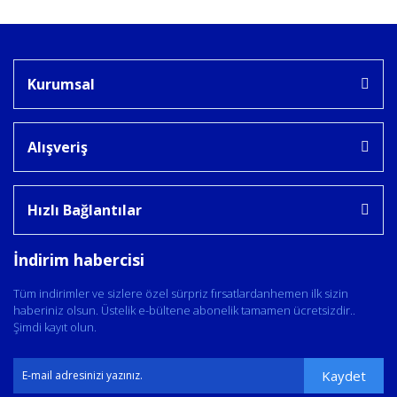
Kurumsal
Alışveriş
Hızlı Bağlantılar
İndirim habercisi
Tüm indirimler ve sizlere özel sürpriz fırsatlardanhemen ilk sizin
haberiniz olsun. Üstelik e-bültene abonelik tamamen ücretsizdir..
Şimdi kayıt olun.
Kaydet