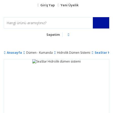
Giriş Yap
Yeni Üyelik
Sepetim
Anasayfa
Dümen - Kumanda
Hidrolik Dümen Sistemi
SeaStar Hi