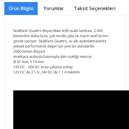
Ürün Bilgisi
Yorumlar
Taksit Seçenekleri
Ö
SeaBlaze Quattro Beyaz-Mavi ledli sualtı lambası, 2.000
lümenden daha fazla, çok modlu çıkış ve marin sınıfı bronz
gövde içeriyor. SeaBlaze Quattro, su altı aydınlatmasında
yüksek performanslı değer için yeni bir standarttır.
2000 lümen (Beyaz)
Anahtara ardarda basmayla dim özelliği mevcut
Ø 97 mm, h 19 mm
10V DC - 30V DC arası çalışma voltajı
12V DC´de 2.1 A, 24V DC´de 1.1 A tüketim