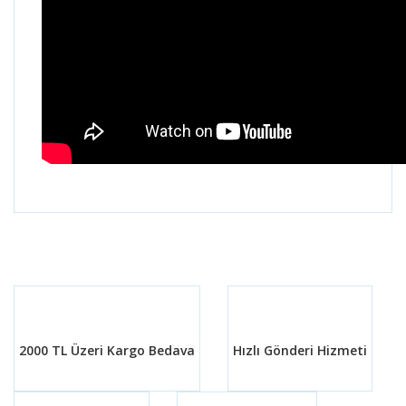
Bu ürünün fiyat bilgisi, resim, ürün açıklamalarında ve
diğer konularda yetersiz gördüğünüz noktaları öneri
Bu ürüne ilk yorumu siz yapın!
formunu kullanarak tarafımıza iletebilirsiniz.
Görüş ve önerileriniz için teşekkür ederiz.
Yorum Yaz
Ürün resmi kalitesiz, bozuk veya görüntülenemiyor.
Ürün açıklamasında eksik bilgiler bulunuyor.
2000 TL Üzeri Kargo Bedava
Hızlı Gönderi Hizmeti
Ürün bilgilerinde hatalar bulunuyor.
Ürün fiyatı diğer sitelerden daha pahalı.
Bu ürüne benzer farklı alternatifler olmalı.