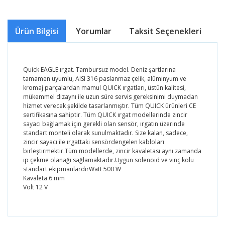
Ürün Bilgisi
Yorumlar
Taksit Seçenekleri
Ö
Quick EAGLE ırgat. Tambursuz model. Deniz şartlarına
tamamen uyumlu, AISI 316 paslanmaz çelik, alüminyum ve
kromaj parçalardan mamul QUICK ırgatları, üstün kalitesi,
mükemmel dizaynı ile uzun süre servis gereksinimi duymadan
hizmet verecek şekilde tasarlanmıştır. Tüm QUICK ürünleri CE
sertifikasına sahiptir. Tüm QUICK ırgat modellerinde zincir
sayacı bağlamak için gerekli olan sensör, ırgatın üzerinde
standart monteli olarak sunulmaktadır. Size kalan, sadece,
zincir sayacı ile ırgattaki sensördengelen kabloları
birleştirmektir.Tüm modellerde, zincir kavaletası aynı zamanda
ip çekme olanağı sağlamaktadır.Uygun solenoid ve vinç kolu
standart ekipmanlardırWatt 500 W
Kavaleta 6 mm
Volt 12 V
Bu ürünün fiyat bilgisi, resim, ürün açıklamalarında ve
diğer konularda yetersiz gördüğünüz noktaları öneri