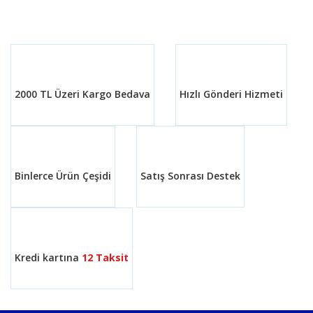
Bu ürüne ilk yorumu siz yapın!
formunu kullanarak tarafımıza iletebilirsiniz.
Görüş ve önerileriniz için teşekkür ederiz.
Yorum Yaz
Ürün resmi kalitesiz, bozuk veya görüntülenemiyor.
Ürün açıklamasında eksik bilgiler bulunuyor.
2000 TL Üzeri Kargo Bedava
Hızlı Gönderi Hizmeti
Ürün bilgilerinde hatalar bulunuyor.
Ürün fiyatı diğer sitelerden daha pahalı.
Bu ürüne benzer farklı alternatifler olmalı.
Binlerce Ürün Çeşidi
Satış Sonrası Destek
Gönder
Kredi kartına
12 Taksit