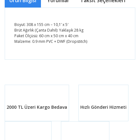
Ürün Bilgisi
Yorumlar
Taksit Seçenekleri
Ö
Boyut: 308 x 155 cm – 10,1’ x 5′
Brüt Ağırlık (Çanta Dahil): Yaklaşık 28 kg
Paket Ölçüsü: 60 cm x 50 cm x 40 cm
Malzeme: 0.9 mm PVC + DWF (Dropstitch)
Bu ürünün fiyat bilgisi, resim, ürün açıklamalarında ve
diğer konularda yetersiz gördüğünüz noktaları öneri
Bu ürüne ilk yorumu siz yapın!
formunu kullanarak tarafımıza iletebilirsiniz.
Görüş ve önerileriniz için teşekkür ederiz.
Yorum Yaz
Ürün resmi kalitesiz, bozuk veya görüntülenemiyor.
Ürün açıklamasında eksik bilgiler bulunuyor.
2000 TL Üzeri Kargo Bedava
Hızlı Gönderi Hizmeti
Ürün bilgilerinde hatalar bulunuyor.
Ürün fiyatı diğer sitelerden daha pahalı.
Bu ürüne benzer farklı alternatifler olmalı.