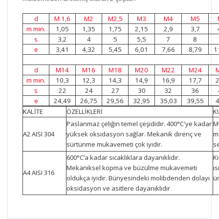
d
M 1,6
M2
M2,5
M3
M4
M5
m min.
1,05
1,35
1,75
2,15
2,9
3,7
s
3,2
4
5
5,5
7
8
e
3,41
4,32
5,45
6,01
7,66
8,79
1
d
M14
M16
M18
M20
M22
M24
m min.
10,3
12,3
14,3
14,9
16,9
17,7
2
s
22
24
27
30
32
36
e
24,49
26,75
29,56
32,95
35,03
39,55
4
KALİTE
ÖZELLİKLERİ
K
Paslanmaz çeliğin temel çeşididir. 400°C'ye kadar
Mu
A2 AISI 304
yüksek oksidasyon sağlar. Mekanik direnç ve
m
sürtünme mukavemeti çok iyidir.
se
600°C’a kadar sıcaklıklara dayanıklıdır.
K
Mekaniksel kopma ve büzülme mukavemeti
ı
A4 AISI 316
oldukça iyidir. Bünyesindeki molibdenden dolayı
ün
oksidasyon ve asitlere dayanıklıdır
Bu ürünün fiyat bilgisi, resim, ürün açıklamalarında ve