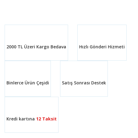
diğer konularda yetersiz gördüğünüz noktaları öneri
Bu ürüne ilk yorumu siz yapın!
formunu kullanarak tarafımıza iletebilirsiniz.
Görüş ve önerileriniz için teşekkür ederiz.
Yorum Yaz
Ürün resmi kalitesiz, bozuk veya görüntülenemiyor.
Ürün açıklamasında eksik bilgiler bulunuyor.
2000 TL Üzeri Kargo Bedava
Hızlı Gönderi Hizmeti
Ürün bilgilerinde hatalar bulunuyor.
Ürün fiyatı diğer sitelerden daha pahalı.
Bu ürüne benzer farklı alternatifler olmalı.
Binlerce Ürün Çeşidi
Satış Sonrası Destek
Gönder
Kredi kartına
12 Taksit