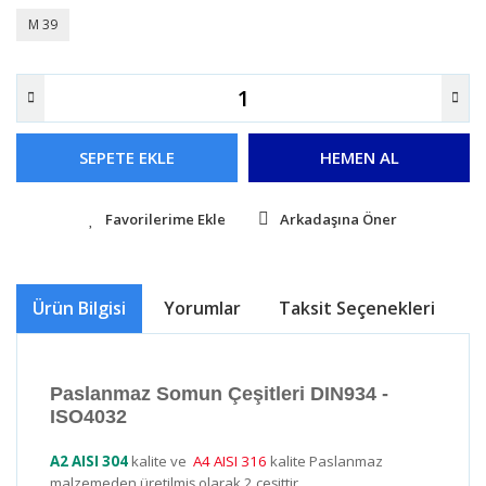
M 39
SEPETE EKLE
HEMEN AL
Arkadaşına Öner
Ürün Bilgisi
Yorumlar
Taksit Seçenekleri
Ö
Paslanmaz Somun Çeşitleri DIN934 -
ISO4032
A2 AISI 304
kalite ve
A4 AISI 316
kalite Paslanmaz
malzemeden üretilmiş olarak 2 çeşittir.