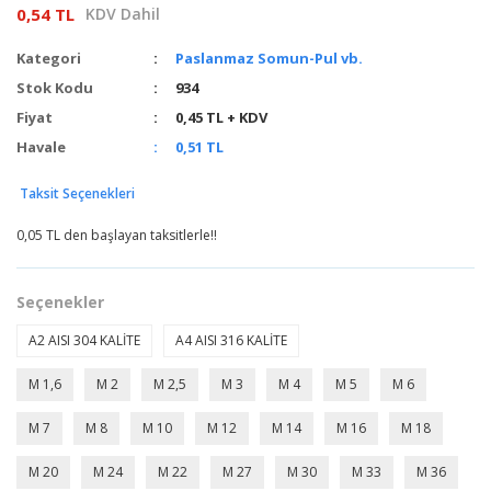
0,54 TL
KDV Dahil
Kategori
Paslanmaz Somun-Pul vb.
Stok Kodu
934
Fiyat
0,45 TL + KDV
Havale
0,51 TL
Taksit Seçenekleri
0,05 TL den başlayan taksitlerle!!
Seçenekler
A2 AISI 304 KALİTE
A4 AISI 316 KALİTE
M 1,6
M 2
M 2,5
M 3
M 4
M 5
M 6
M 7
M 8
M 10
M 12
M 14
M 16
M 18
M 20
M 24
M 22
M 27
M 30
M 33
M 36