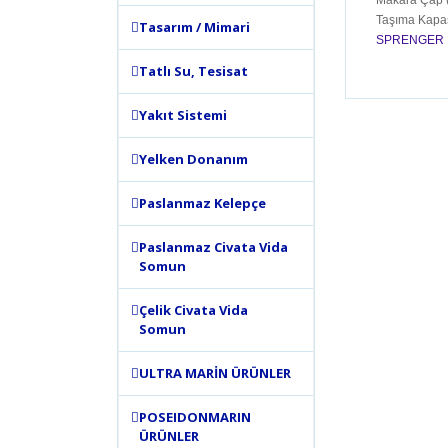
Makara Çap 
Taşıma Kapas
Tasarım / Mimari
SPRENGER M
Tatlı Su, Tesisat
Bu ürünün
tarafımıza
Yakıt Sistemi
Görüş ve 
Yelken Donanım
Ürün 
Paslanmaz Kelepçe
Ürün 
Ürün 
Paslanmaz Civata Vida
Ürün 
Somun
Bu ür
Çelik Civata Vida
Somun
ULTRA MARİN ÜRÜNLER
POSEIDONMARIN
ÜRÜNLER