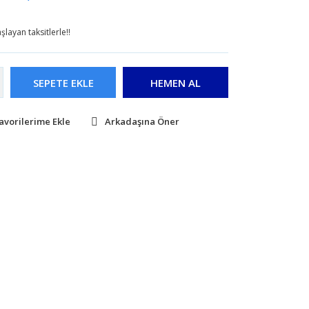
layan taksitlerle!!
SEPETE EKLE
HEMEN AL
Arkadaşına Öner