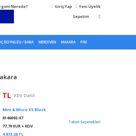
rgom Nerede?
Giriş Yap
Yeni Üyelik
Sepetim
Ç BOYNUZU / BABA
MERDIVEN
MAKARA
PIM
akara
7 TL
KDV Dahil
Mini & Micro XS Block
8146092-07
Taksit Seçenekleri
77,70 EUR + KDV
4.873,28 TL