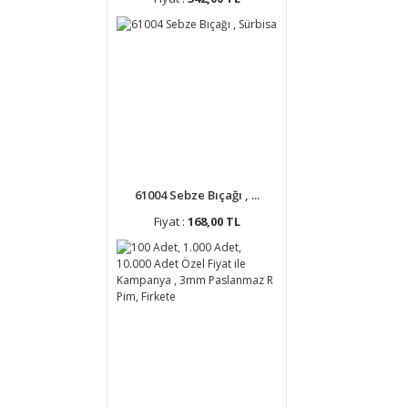
61004 Sebze Bıçağı , ...
Fiyat :
168,00 TL