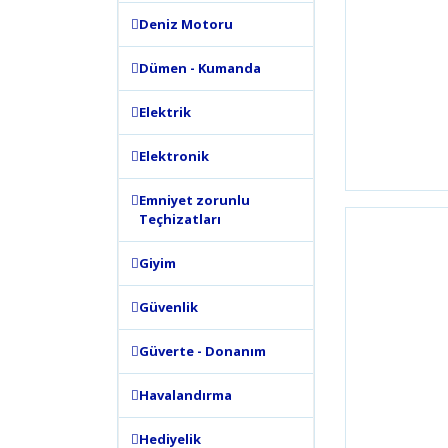
Deniz Motoru
Dümen - Kumanda
Elektrik
Elektronik
Emniyet zorunlu
Teçhizatları
Giyim
Güvenlik
Güverte - Donanım
Havalandırma
Hediyelik