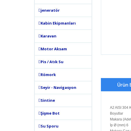
jeneratör
Kabin Ekipmanları
Karavan
Motor Aksam
Pis / Atık Su
Römork
Ürün B
Seyir - Navigasyon
Sintine
A2 AISI 304 
Şişme Bot
Boyutlar
Makara (Adet
İp Ø (mm) 6
Su Sporu