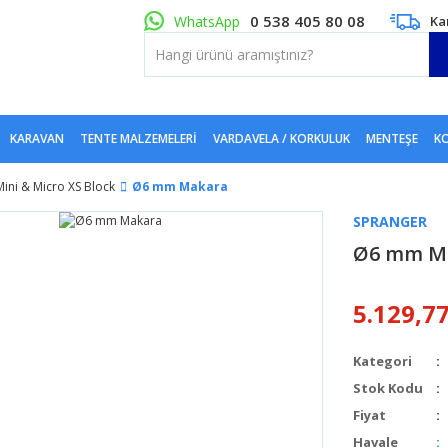
0 538 405 80 08
WhatsApp
Ka
KARAVAN
TENTE MALZEMELERI
VARDAVELA / KORKULUK
MENTEŞE
KO
Mini & Micro XS Block
Ø6 mm Makara
SPRANGER
Ø6 mm M
5.129,7
Kategori
Stok Kodu
Fiyat
Havale