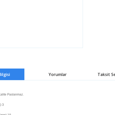
ilgisi
Yorumlar
Taksit S
Kalite Paslanmaz.
) 3