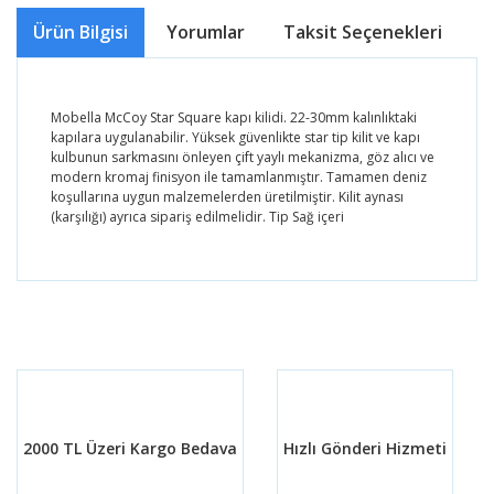
Ürün Bilgisi
Yorumlar
Taksit Seçenekleri
Ö
Mobella McCoy Star Square kapı kilidi. 22-30mm kalınlıktaki
kapılara uygulanabilir. Yüksek güvenlikte star tip kilit ve kapı
kulbunun sarkmasını önleyen çift yaylı mekanizma, göz alıcı ve
modern kromaj finisyon ile tamamlanmıştır. Tamamen deniz
koşullarına uygun malzemelerden üretilmiştir. Kilit aynası
(karşılığı) ayrıca sipariş edilmelidir. Tip Sağ içeri
Bu ürünün fiyat bilgisi, resim, ürün açıklamalarında ve
diğer konularda yetersiz gördüğünüz noktaları öneri
Bu ürüne ilk yorumu siz yapın!
formunu kullanarak tarafımıza iletebilirsiniz.
Görüş ve önerileriniz için teşekkür ederiz.
Yorum Yaz
Ürün resmi kalitesiz, bozuk veya görüntülenemiyor.
Ürün açıklamasında eksik bilgiler bulunuyor.
2000 TL Üzeri Kargo Bedava
Hızlı Gönderi Hizmeti
Ürün bilgilerinde hatalar bulunuyor.
Ürün fiyatı diğer sitelerden daha pahalı.