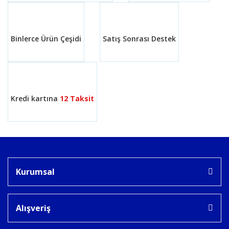
Bu ürüne benzer farklı alternatifler olmalı.
Binlerce Ürün Çeşidi
Satış Sonrası Destek
Gönder
Kredi kartına
12 Taksit
Kurumsal
Alışveriş