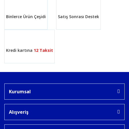
Bu ürüne benzer farklı alternatifler olmalı.
Binlerce Ürün Çeşidi
Satış Sonrası Destek
Gönder
Kredi kartına
12 Taksit
Kurumsal
Alışveriş