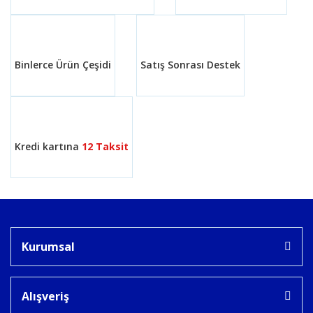
Ürün fiyatı diğer sitelerden daha pahalı.
Bu ürüne benzer farklı alternatifler olmalı.
Binlerce Ürün Çeşidi
Satış Sonrası Destek
Gönder
Kredi kartına
12 Taksit
Kurumsal
Alışveriş