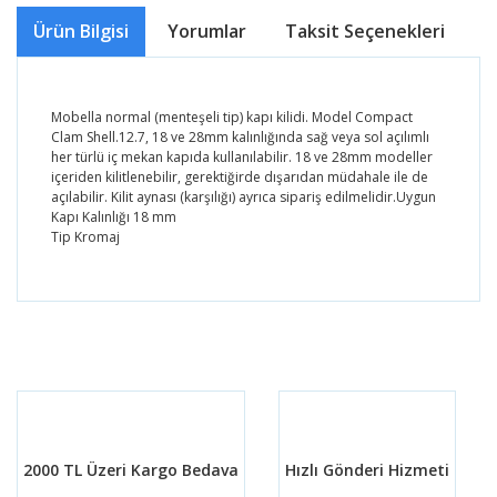
Ürün Bilgisi
Yorumlar
Taksit Seçenekleri
Ö
Mobella normal (menteşeli tip) kapı kilidi. Model Compact
Clam Shell.12.7, 18 ve 28mm kalınlığında sağ veya sol açılımlı
her türlü iç mekan kapıda kullanılabilir. 18 ve 28mm modeller
içeriden kilitlenebilir, gerektiğirde dışarıdan müdahale ile de
açılabilir. Kilit aynası (karşılığı) ayrıca sipariş edilmelidir.Uygun
Kapı Kalınlığı 18 mm
Tip Kromaj
Bu ürünün fiyat bilgisi, resim, ürün açıklamalarında ve
diğer konularda yetersiz gördüğünüz noktaları öneri
Bu ürüne ilk yorumu siz yapın!
formunu kullanarak tarafımıza iletebilirsiniz.
Görüş ve önerileriniz için teşekkür ederiz.
Yorum Yaz
Ürün resmi kalitesiz, bozuk veya görüntülenemiyor.
Ürün açıklamasında eksik bilgiler bulunuyor.
2000 TL Üzeri Kargo Bedava
Hızlı Gönderi Hizmeti
Ürün bilgilerinde hatalar bulunuyor.